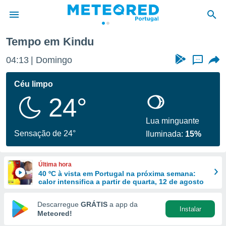
Tempo em Kindu
de
04:13
Domingo
...
 da
empo.pt) foi
Céu limpo
or
24°
is para
e as
 fornecidas
Lua minguante
 qualidade.
Sensação de 24°
Iluminada:
15%
r a este
s das
opções:
Última hora
40 ºC à vista em Portugal na próxima semana:
ookies e
calor intensifica a partir de quarta, 12 de agosto
 forma
Descarregue
GRÁTIS
a app da
Instalar
e digital
Meteored!
da,