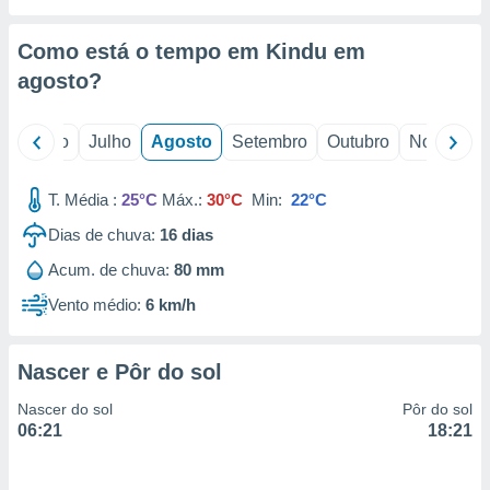
conteúdos.
Como está o tempo em Kindu em
ção
agosto
?
ão através
de
,
o
Junho
Julho
Agosto
Setembro
Outubro
Novembro
 e
T. Média :
25°C
Máx.:
30°C
Min:
22°C
dos,
publicidade
Dias de chuva:
16
dias
s, estudos
a e
Acum. de chuva:
80 mm
mento de
Vento médio:
6 km/h
ossos 1199
eiros
Nascer e Pôr do sol
Nascer do sol
Pôr do sol
06:21
18:21