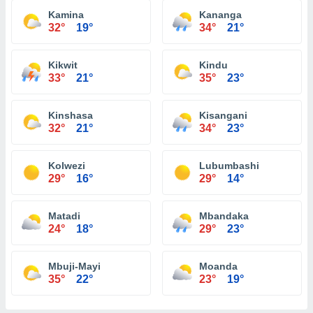
Kamina
Kananga
32°
19°
34°
21°
Kikwit
Kindu
33°
21°
35°
23°
Kinshasa
Kisangani
32°
21°
34°
23°
Kolwezi
Lubumbashi
29°
16°
29°
14°
Matadi
Mbandaka
24°
18°
29°
23°
Mbuji-Mayi
Moanda
35°
22°
23°
19°