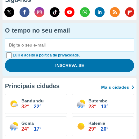
O tempo no seu email
Eu li e aceito a política de privacidade.
Principais cidades
Mais cidades
Bandundu
Butembo
32°
22°
23°
13°
Goma
Kalemie
24°
17°
29°
20°