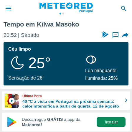
Tempo em Kilwa Masoko
de
20:52
Sábado
...
 da
empo.pt) foi
Céu limpo
or
25°
is para
e as
 fornecidas
Lua minguante
 qualidade.
Sensação de 26°
Iluminada:
25%
r a este
s das
opções:
Última hora
40 ºC à vista em Portugal na próxima semana:
ookies e
calor intensifica a partir de quarta, 12 de agosto
 forma
Descarregue
GRÁTIS
a app da
Instalar
e digital
Meteored!
da,