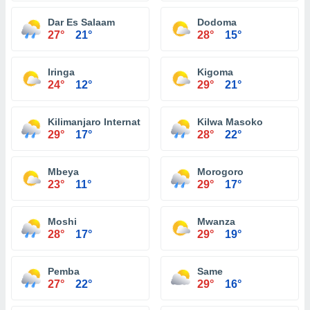
Dar Es Salaam
Dodoma
27°
21°
28°
15°
Iringa
Kigoma
24°
12°
29°
21°
Kilimanjaro International Airport
Kilwa Masoko
29°
17°
28°
22°
Mbeya
Morogoro
23°
11°
29°
17°
Moshi
Mwanza
28°
17°
29°
19°
Pemba
Same
27°
22°
29°
16°