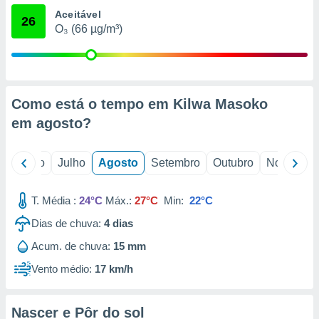
conteúdos.
Aceitável
26
O₃ (66 µg/m³)
ção
ão através
de
,
Como está o tempo em Kilwa Masoko
 e
em
agosto
?
dos,
publicidade
s, estudos
o
Junho
Julho
Agosto
Setembro
Outubro
Novembro
a e
mento de
T. Média :
24°C
Máx.:
27°C
Min:
22°C
ossos 1199
Dias de chuva:
4
dias
eiros
Acum. de chuva:
15 mm
Vento médio:
17 km/h
Nascer e Pôr do sol