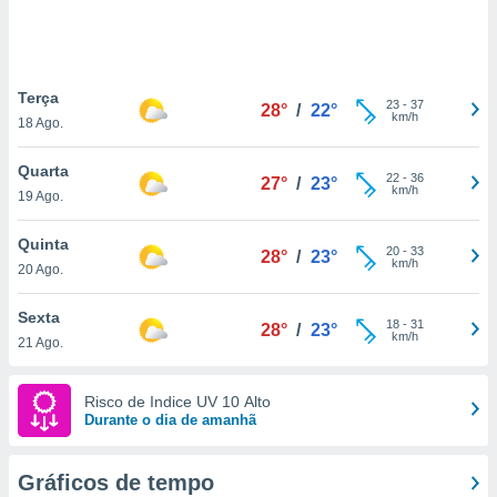
ite através
atura,
 botão
Terça
23
-
37
28°
/
22°
km/h
18 Ago.
nto, nós e
arceiros
Quarta
cookies,
22
-
36
27°
/
23°
km/h
19 Ago.
ores únicos
ias
s para
Quinta
20
-
33
28°
/
23°
 aceder e
km/h
20 Ago.
dados
ais como a
Sexta
 este sitio
18
-
31
28°
/
23°
km/h
21 Ago.
eços IP e
ores de
possível
Risco de Indice UV 10 Alto
Durante o dia de amanhã
es possam
os seus
oais com
Gráficos de tempo
nteresse