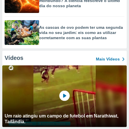
moribundo? A ciência reescreve o último
dia do nosso planeta
As cascas de ovo podem ter uma segunda
vida no seu jardim: eis como as utilizar
corretamente com as suas plantas
Vídeos
Mais Vídeos
Um raio atingiu um campo de futebol em Narathiwat,
Tailândia.