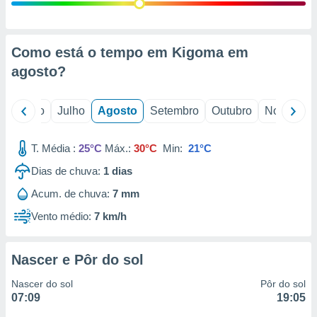
conteúdos.
ção
Como está o tempo em Kigoma em
ão através
agosto
?
de
,
 e
o
Junho
Julho
Agosto
Setembro
Outubro
Novembro
dos,
publicidade
T. Média :
25°C
Máx.:
30°C
Min:
21°C
s, estudos
Dias de chuva:
1
dias
a e
mento de
Acum. de chuva:
7 mm
Vento médio:
7 km/h
ossos 1199
eiros
Nascer e Pôr do sol
Nascer do sol
Pôr do sol
07:09
19:05