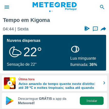
Tempo em Kigoma
de
04:44
Sexta
...
 da
empo.pt) foi
Nuvens dispersas
or
22°
is para
e as
 fornecidas
Lua minguante
 qualidade.
Sensação de 22°
Iluminada:
36%
r a este
s das
opções:
Última hora
Aviso amarelo de tempo quente neste distrito:
ookies e
até 39 ºC e noites tropicais; saiba até quando
 forma
Descarregue
GRÁTIS
a app da
Instalar
e digital
Meteored!
da,