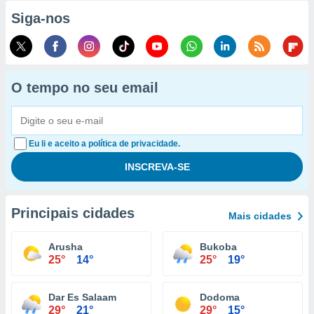
Siga-nos
O tempo no seu email
Eu li e aceito a política de privacidade.
Principais cidades
Mais cidades
Arusha
Bukoba
25°
14°
25°
19°
Dar Es Salaam
Dodoma
29°
21°
29°
15°