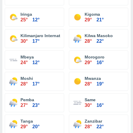
Iringa
Kigoma
25°
12°
29°
21°
Kilimanjaro International Airport
Kilwa Masoko
30°
17°
28°
22°
Mbeya
Morogoro
24°
12°
29°
16°
Moshi
Mwanza
28°
17°
28°
19°
Pemba
Same
27°
23°
30°
16°
Tanga
Zanzibar
29°
20°
28°
22°