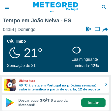
Tempo em João Neiva - ES
de
04:54
Domingo
...
 da
empo.pt) foi
Céu limpo
or
21°
is para
e as
 fornecidas
Lua minguante
 qualidade.
Sensação de 21°
Iluminada:
13%
r a este
s das
opções:
Última hora
40 ºC à vista em Portugal na próxima semana:
ookies e
calor intensifica a partir de quarta, 12 de agosto
 forma
Descarregue
GRÁTIS
a app da
Instalar
e digital
Meteored!
da,