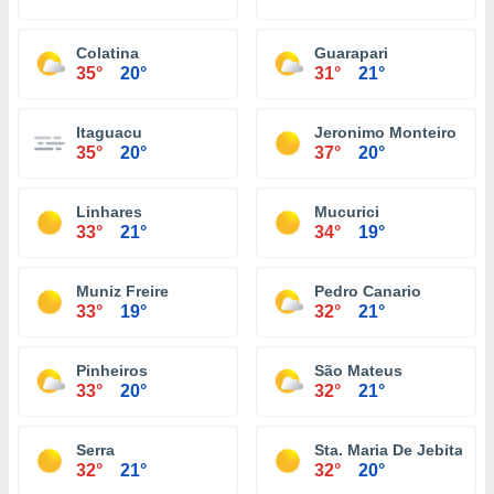
Colatina
Guarapari
35°
20°
31°
21°
Itaguacu
Jeronimo Monteiro
35°
20°
37°
20°
Linhares
Mucurici
33°
21°
34°
19°
Muniz Freire
Pedro Canario
33°
19°
32°
21°
Pinheiros
São Mateus
33°
20°
32°
21°
Serra
Sta. Maria De Jebita
32°
21°
32°
20°