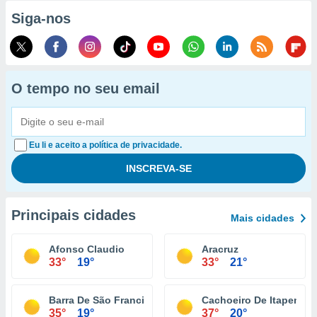
Siga-nos
O tempo no seu email
Eu li e aceito a política de privacidade.
Principais cidades
Mais cidades
Afonso Claudio
Aracruz
33°
19°
33°
21°
Barra De São Francisco
Cachoeiro De Itapemiri
35°
19°
37°
20°