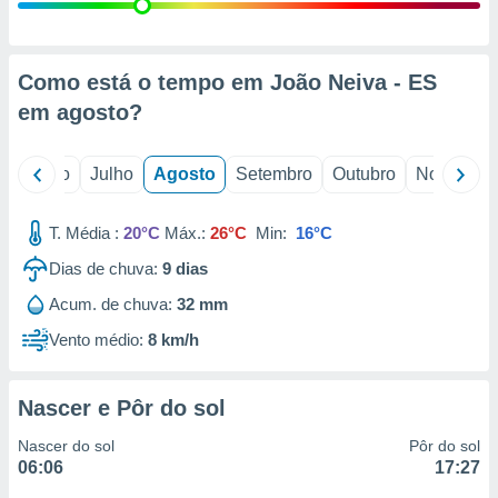
conteúdos.
ção
Como está o tempo em João Neiva - ES
ão através
em
agosto
?
de
,
 e
o
Junho
Julho
Agosto
Setembro
Outubro
Novembro
dos,
publicidade
T. Média :
20°C
Máx.:
26°C
Min:
16°C
s, estudos
Dias de chuva:
9
dias
a e
mento de
Acum. de chuva:
32 mm
Vento médio:
8 km/h
ossos 1199
eiros
Nascer e Pôr do sol
Nascer do sol
Pôr do sol
06:06
17:27