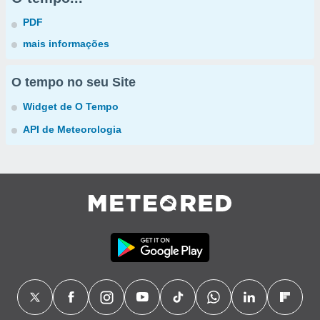
PDF
mais informações
O tempo no seu Site
Widget de O Tempo
API de Meteorologia