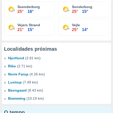
Soenderborg
Sonderborg
25°
16°
25°
15°
Vejers Strand
Vejle
21°
15°
25°
14°
Localidades próximas
Hjortlund
(2.81 km)
Ribe
(3.71 km)
Norre Farup
(4.26 km)
Lustrup
(7.49 km)
Bavngaard
(8.43 km)
Bramming
(10.19 km)
O tempo...