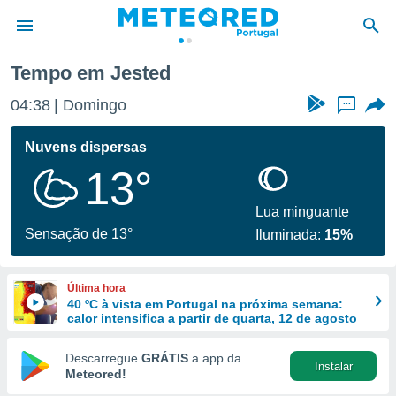
Tempo em Jested
de
04:38
Domingo
...
 da
empo.pt) foi
Nuvens dispersas
or
13°
is para
e as
 fornecidas
Lua minguante
 qualidade.
Sensação de 13°
Iluminada:
15%
r a este
s das
opções:
Última hora
40 ºC à vista em Portugal na próxima semana:
ookies e
calor intensifica a partir de quarta, 12 de agosto
 forma
Descarregue
GRÁTIS
a app da
Instalar
e digital
Meteored!
da,