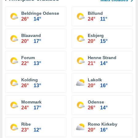
Beldringe Odense
Billund
26°
14°
24°
11°
Blaavand
Esbjerg
20°
17°
20°
15°
Forum
Henne Strand
22°
13°
21°
14°
Kolding
Lakolk
26°
13°
20°
16°
Mommark
Odense
24°
17°
26°
14°
Ribe
Romo Kirkeby
23°
12°
20°
16°