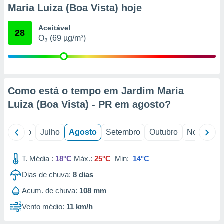
conteúdos.
Maria Luiza (Boa Vista) hoje
ção
Aceitável
28
O₃ (69 µg/m³)
ão através
de
,
 e
Como está o tempo em Jardim Maria
dos,
publicidade
Luiza (Boa Vista) - PR em
agosto
?
s, estudos
a e
mento de
o
Junho
Julho
Agosto
Setembro
Outubro
Novembro
ossos 1199
T. Média :
18°C
Máx.:
25°C
Min:
14°C
eiros
Dias de chuva:
8
dias
Acum. de chuva:
108 mm
Vento médio:
11 km/h