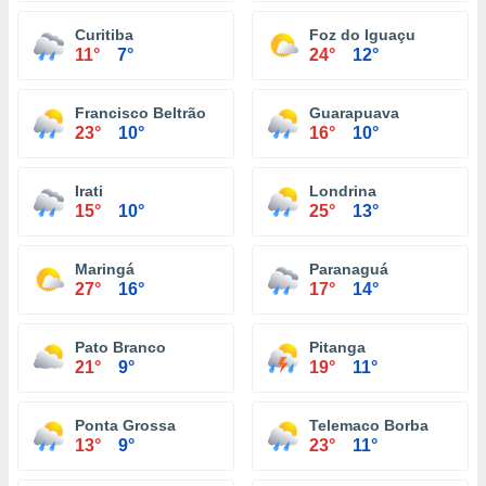
Curitiba
Foz do Iguaçu
11°
7°
24°
12°
Francisco Beltrão
Guarapuava
23°
10°
16°
10°
Irati
Londrina
15°
10°
25°
13°
Maringá
Paranaguá
27°
16°
17°
14°
Pato Branco
Pitanga
21°
9°
19°
11°
Ponta Grossa
Telemaco Borba
13°
9°
23°
11°