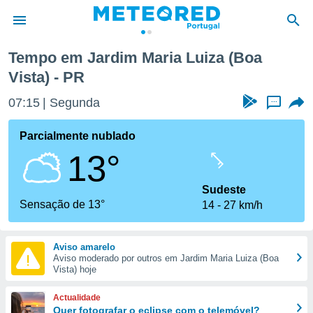
ta)
Tempo em Jardim Maria Luiza (Boa
Vista) - PR
de
 da
07:15
Segunda
...
empo.pt) foi
or
Parcialmente nublado
is para
e as
13°
 fornecidas
 qualidade.
Sudeste
r a este
Sensação de 13°
s das
14
27 km/h
opções:
ookies e
Aviso amarelo
 forma
Aviso moderado por outros em Jardim Maria Luiza (Boa
Vista) hoje
e digital
Actualidade
da,
Quer fotografar o eclipse com o telemóvel?