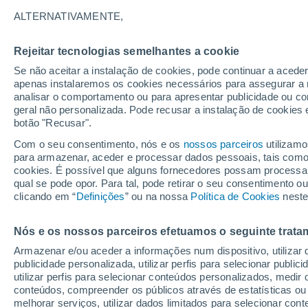
25°
ALTERNATIVAMENTE,
Rejeitar tecnologias semelhantes a cookie
Norte
Se não aceitar a instalação de cookies, pode continuar a acede
Sensação de 25°
3
-
7 km/h
apenas instalaremos os cookies necessários para assegurar a 
analisar o comportamento ou para apresentar publicidade ou co
geral não personalizada. Pode recusar a instalação de cookies 
botão "Recusar".
Última hora
Aviso amarelo de tempo quente neste distrito:
Com o seu consentimento, nós e os
nossos parceiros
utilizamo
39 ºC e noites tropicais; saiba até quando
para armazenar, aceder e processar dados pessoais, tais como a
cookies. É possível que alguns fornecedores possam processa
O Tempo 1 - 7 Dias
Atualidade
Mapas de nuvens
qual se pode opor. Para tal, pode retirar o seu consentimento 
clicando em “
Definições
” ou na nossa
Política de Cookies
neste
Nós e os nossos parceiros efetuamos o seguinte trata
Amanhã
Domingo
S
Hoje
Armazenar e/ou aceder a informações num dispositivo, utilizar da
8 Ago.
9 Ago.
7 Ago.
publicidade personalizada, utilizar perfis para selecionar public
utilizar perfis para selecionar conteúdos personalizados, med
conteúdos, compreender os públicos através de estatísticas ou
melhorar serviços, utilizar dados limitados para selecionar cont
70%
30%
90%