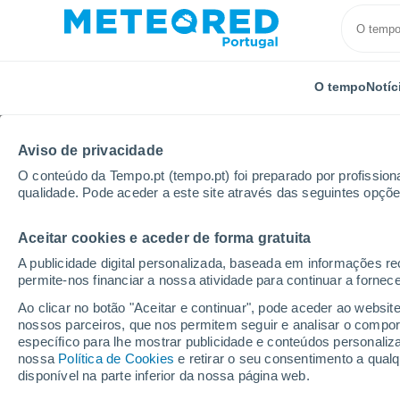
O tempo
Notíc
Aviso de privacidade
O conteúdo da Tempo.pt (tempo.pt) foi preparado por profissiona
qualidade. Pode aceder a este site através das seguintes opçõe
Aceitar cookies e aceder de forma gratuita
Início
Cuba
Província de Guantánamo
Jamaica
A publicidade digital personalizada, baseada em informações r
permite-nos financiar a nossa atividade para continuar a fornec
Tempo em Jamaica (G
Ao clicar no botão "Aceitar e continuar", pode aceder ao websit
nossos parceiros, que nos permitem seguir e analisar o compo
07:20
Sexta
específico para lhe mostrar publicidade e conteúdos persona
nossa
Política de Cookies
e retirar o seu consentimento a qua
disponível na parte inferior da nossa página web.
Nuvens dispersas