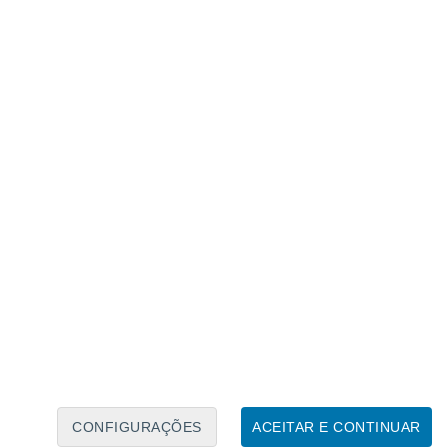
Calendário Lunar
Seg
Ter
Qua
Qui
Sex
Sáb
Domo
7
8
9
10
11
12
13
14
15
16
17
18
19
20
CONFIGURAÇÕES
ACEITAR E CONTINUAR