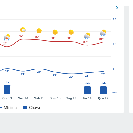
15
37°
37°
36°
36°
36°
35°
34°
10
5
25°
25°
24°
24°
24°
23°
23°
1.7
1.5
1.5
mm
Qui
13
Sex
14
Sáb
15
Dom
16
Seg
17
Ter
18
Qua
19
Mínima
Chuva