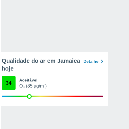
Qualidade do ar em Jamaica
Detalhe
hoje
Aceitável
34
O₃ (85 µg/m³)