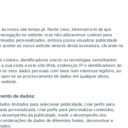
r ao nosso site tempo.pt. Neste caso, informamo-lo de que
navegação no website, mas não utilizaremos cookies para
nteúdos personalizados, embora possa visualizar publicidade
e aceder ao nosso website através desta assinatura, clicando no
 até
s cookies, identificadores únicos ou tecnologias semelhantes
 sua visita a este sitio Web, endereços IP e identificadores de
r os seus dados pessoais com base num interesse legítimo, ao
Radar de Chuva
Satélites
Modelos
ou opor-se ao processamento de dados em qualquer altura,
 website.
mento de dados:
egunda
Terça
Quarta
Quinta
dos limitados para selecionar publicidade, criar perfis para
10 Ago.
11 Ago.
12 Ago.
13 Ago.
idade personalizada, criar perfis para personalizar conteúdos,
ir o desempenho da publicidade, medir o desempenho dos
 combinações de dados de diferentes fontes, desenvolver e
eúdos.
90%
80%