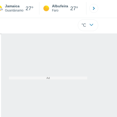
Jamaica
Albufeira
Lisboa
27°
27°
Guantánamo
Faro
Lisboa
°C