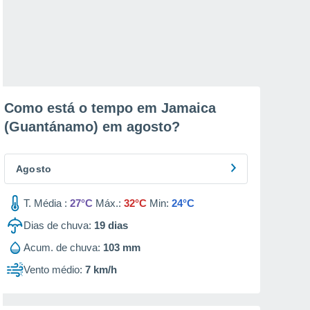
Como está o tempo em Jamaica
(Guantánamo) em
agosto
?
Agosto
T. Média :
27°C
Máx.:
32°C
Min:
24°C
Dias de chuva:
19
dias
Acum. de chuva:
103 mm
Vento médio:
7 km/h