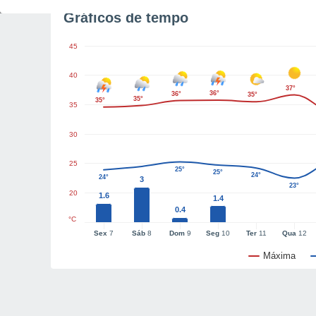
Gráficos de tempo
45
40
37°
36°
36°
35°
35°
35°
35
30
25
25°
25°
24°
24°
3
23°
20
1.6
1.4
0.4
°C
Sex
7
Sáb
8
Dom
9
Seg
10
Ter
11
Qua
12
Máxima