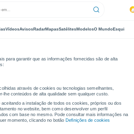
ias
Vídeos
Avisos
Radar
Mapas
Satélites
Modelos
O Mundo
Esqui
is para garantir que as informações fornecidas são de alta
s:
ecolhidas através de cookies ou tecnologias semelhantes,
er-lhe conteúdos de alta qualidade sem qualquer custo.
uantánamo)
e aceitando a instalação de todos os cookies, próprios ou dos
rtamento no website, bem como desenvolver um perfil
...
lizados com base no mesmo. Pode consultar mais informações na
lquer momento, clicando no botão
Definições de cookies
Por horas
Calor húmido sufocante nas
próximas horas