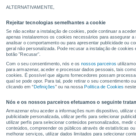
17°
ALTERNATIVAMENTE,
Rejeitar tecnologias semelhantes a cookie
Oeste
Se não aceitar a instalação de cookies, pode continuar a acede
Sensação de 17°
12
-
29 km
apenas instalaremos os cookies necessários para assegurar a 
analisar o comportamento ou para apresentar publicidade ou co
geral não personalizada. Pode recusar a instalação de cookies 
botão "Recusar".
Última hora
Aviso amarelo de tempo quente neste distrito:
Com o seu consentimento, nós e os
nossos parceiros
utilizamo
39 ºC e noites tropicais; saiba até quando
para armazenar, aceder e processar dados pessoais, tais como a
cookies. É possível que alguns fornecedores possam processa
O Tempo 1 - 7 Dias
Atualidade
Mapas de nuvens
qual se pode opor. Para tal, pode retirar o seu consentimento 
clicando em “
Definições
” ou na nossa
Política de Cookies
neste
Nós e os nossos parceiros efetuamos o seguinte trata
Amanhã
Sábado
D
Hoje
Armazenar e/ou aceder a informações num dispositivo, utilizar da
7 Ago.
8 Ago.
6 Ago.
publicidade personalizada, utilizar perfis para selecionar public
utilizar perfis para selecionar conteúdos personalizados, med
conteúdos, compreender os públicos através de estatísticas ou
melhorar serviços, utilizar dados limitados para selecionar cont
80%
70%
60%