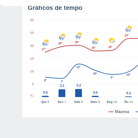
Gráficos de tempo
30
25
23°
20°
20°
20
18°
18°
17°
15
13°
10
10°
10°
9°
8°
7°
5
3.2
3.1
0.5
0.5
0.3
°C
Qui
6
Sex
7
Sáb
8
Dom
9
Seg
10
Ter
11
Máxima