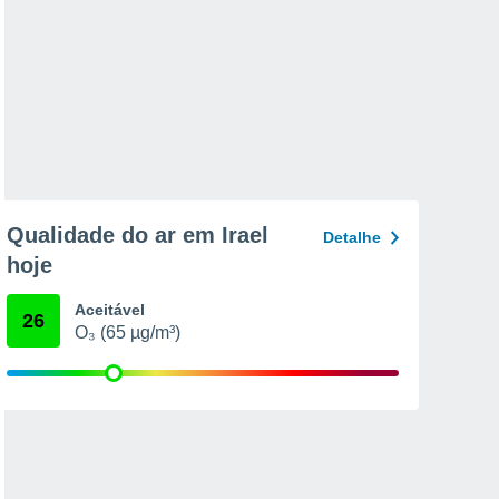
Qualidade do ar em Irael
Detalhe
hoje
Aceitável
26
O₃ (65 µg/m³)