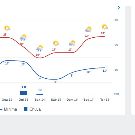
30
23°
23°
22°
19°
20
17°
17°
15°
14°
13°
10
11°
10°
9°
7°
6°
1.8
0.6
mm
Qua
12
Qui
13
Sex
14
Sáb
15
Dom
16
Seg
17
Ter
18
Mínima
Chuva