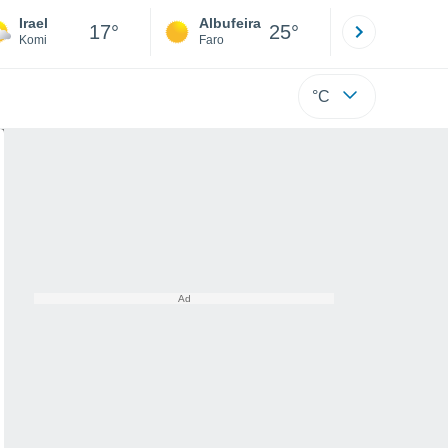
Irael
Albufeira
Lisboa
17°
25°
Komi
Faro
Lisboa
°C