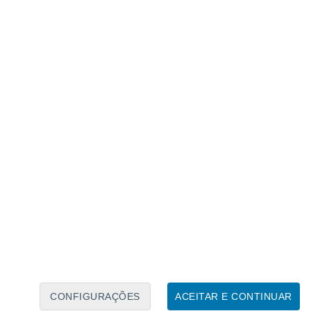
Calendário Lunar
Seg
Ter
Qua
Qui
Sex
Sáb
Domo
6
7
8
9
10
11
12
13
14
15
16
17
18
19
CONFIGURAÇÕES
ACEITAR E CONTINUAR