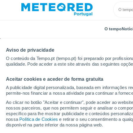
O tempo
Notíc
Aviso de privacidade
O conteúdo da Tempo.pt (tempo.pt) foi preparado por profissiona
qualidade. Pode aceder a este site através das seguintes opçõe
Aceitar cookies e aceder de forma gratuita
Início
Rússia
Komi
Irael
A publicidade digital personalizada, baseada em informações r
permite-nos financiar a nossa atividade para continuar a fornec
Tempo em Irael
Ao clicar no botão "Aceitar e continuar", pode aceder ao websit
nossos parceiros, que nos permitem seguir e analisar o compo
16:38
Quinta
específico para lhe mostrar publicidade e conteúdos persona
nossa
Política de Cookies
e retirar o seu consentimento a qua
disponível na parte inferior da nossa página web.
Nuvens dispersas