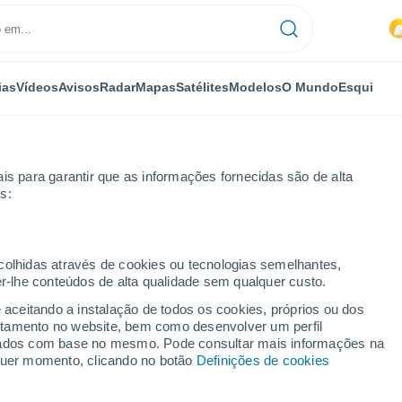
ias
Vídeos
Avisos
Radar
Mapas
Satélites
Modelos
O Mundo
Esqui
is para garantir que as informações fornecidas são de alta
s:
ecolhidas através de cookies ou tecnologias semelhantes,
er-lhe conteúdos de alta qualidade sem qualquer custo.
e aceitando a instalação de todos os cookies, próprios ou dos
rtamento no website, bem como desenvolver um perfil
...
lizados com base no mesmo. Pode consultar mais informações na
lquer momento, clicando no botão
Definições de cookies
Por horas
Intervalos nublados nas
próximas horas