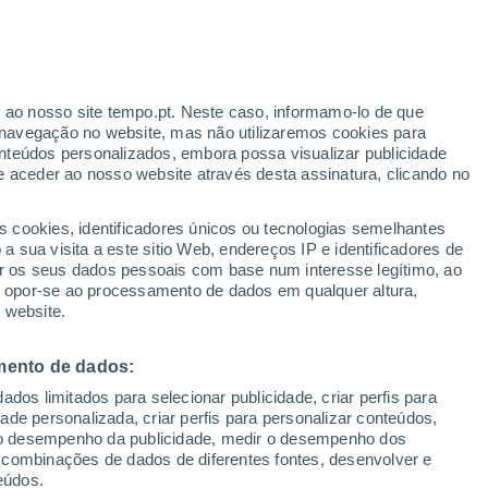
r ao nosso site tempo.pt. Neste caso, informamo-lo de que
/h
navegação no website, mas não utilizaremos cookies para
nteúdos personalizados, embora possa visualizar publicidade
e aceder ao nosso website através desta assinatura, clicando no
 até
s cookies, identificadores únicos ou tecnologias semelhantes
 sua visita a este sitio Web, endereços IP e identificadores de
r os seus dados pessoais com base num interesse legítimo, ao
Radar de Chuva
Satélites
Modelos
ou opor-se ao processamento de dados em qualquer altura,
 website.
mento de dados:
omingo
Segunda
Terça
Quarta
dos limitados para selecionar publicidade, criar perfis para
9 Ago.
10 Ago.
11 Ago.
12 Ago.
idade personalizada, criar perfis para personalizar conteúdos,
ir o desempenho da publicidade, medir o desempenho dos
 combinações de dados de diferentes fontes, desenvolver e
eúdos.
60%
30%