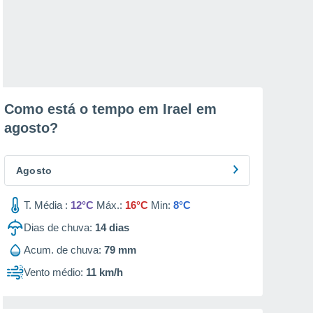
Como está o tempo em Irael em
agosto
?
Agosto
T. Média :
12°C
Máx.:
16°C
Min:
8°C
Dias de chuva:
14
dias
Acum. de chuva:
79 mm
Vento médio:
11 km/h