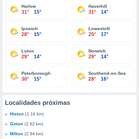
Harlow
Haverhill
31°
15°
31°
14°
Ipswich
Lowestoft
28°
15°
25°
17°
Luton
Norwich
29°
14°
29°
14°
Peterborough
Southend-on-Sea
30°
15°
28°
16°
Localidades próximas
Histon
(1.16 km)
Girton
(2.62 km)
Milton
(2.94 km)