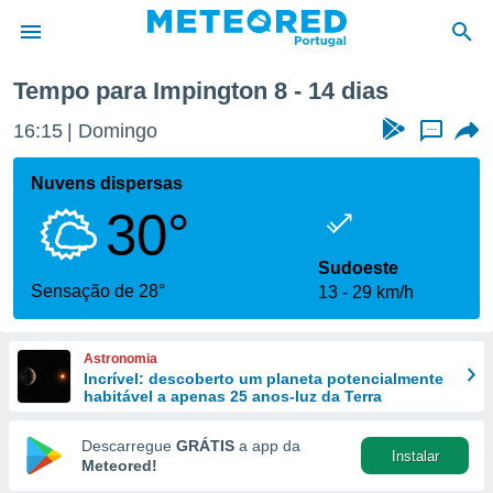
ima semana
Tempo para Impington 8 - 14 dias
de
16:15
Domingo
...
 da
empo.pt) foi
Nuvens dispersas
or
30°
is para
e as
 fornecidas
Sudoeste
 qualidade.
Sensação de 28°
13
29 km/h
r a este
s das
opções:
Astronomia
Incrível: descoberto um planeta potencialmente
ookies e
habitável a apenas 25 anos-luz da Terra
 forma
Descarregue
GRÁTIS
a app da
Instalar
e digital
Meteored!
da,