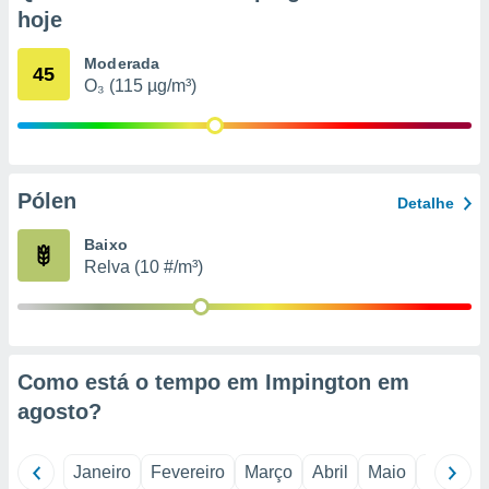
o qual se
hoje
ara tal,
 o seu
Moderada
45
to ou opor-
O₃ (115 µg/m³)
essamento
m qualquer
ando em “
 ou na
Pólen
 Cookies
Detalhe
te.
Baixo
 nossos
Relva (10 #/m³)
s o
o de
Como está o tempo em Impington em
e/ou aceder
agosto
?
ões num
utilizar
ados para
Janeiro
Fevereiro
Março
Abril
Maio
Junho
publicidade,