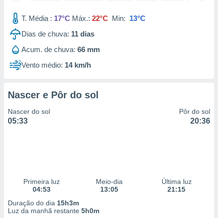
 para
T. Média :
17°C
Máx.:
22°C
Min:
13°C
a, utilizar
Dias de chuva:
11
dias
selecionar
Acum. de chuva:
66 mm
a, criar
personalizar
Vento médio:
14 km/h
tilizar
selecionar
Nascer e Pôr do sol
dos, medir
nho da
Nascer do sol
Pôr do sol
, medir o
05:33
20:36
o dos
r os
ravés de
s ou
s de dados
Primeira luz
Meio-dia
Última luz
es fontes,
04:53
13:05
21:15
 e melhorar
ilizar dados
Duração do dia
15h3m
ara
Luz da manhã restante
5h0m