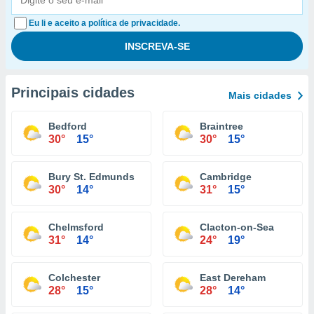
Eu li e aceito a política de privacidade.
Principais cidades
Mais cidades
Bedford
Braintree
30°
15°
30°
15°
Bury St. Edmunds
Cambridge
30°
14°
31°
15°
Chelmsford
Clacton-on-Sea
31°
14°
24°
19°
Colchester
East Dereham
28°
15°
28°
14°