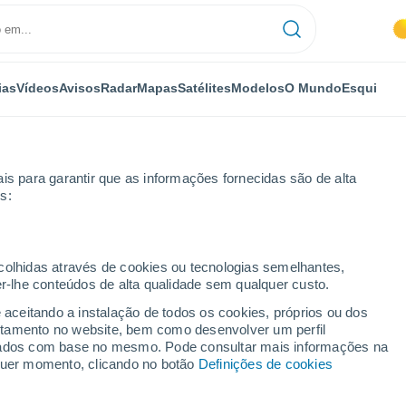
ias
Vídeos
Avisos
Radar
Mapas
Satélites
Modelos
O Mundo
Esqui
is para garantir que as informações fornecidas são de alta
s:
am
ecolhidas através de cookies ou tecnologias semelhantes,
er-lhe conteúdos de alta qualidade sem qualquer custo.
e aceitando a instalação de todos os cookies, próprios ou dos
rtamento no website, bem como desenvolver um perfil
...
lizados com base no mesmo. Pode consultar mais informações na
lquer momento, clicando no botão
Definições de cookies
Por horas
Céu limpo nas próximas horas