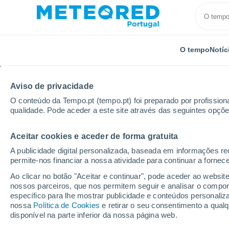
O tempo
Notíc
Aviso de privacidade
O conteúdo da Tempo.pt (tempo.pt) foi preparado por profissiona
qualidade. Pode aceder a este site através das seguintes opçõe
Aceitar cookies e aceder de forma gratuita
Início
Reino Unido
Leste da Inglaterra
Cottenh
A publicidade digital personalizada, baseada em informações r
permite-nos financiar a nossa atividade para continuar a fornec
Tempo em Cottenham
Ao clicar no botão "Aceitar e continuar", pode aceder ao websit
nossos parceiros, que nos permitem seguir e analisar o compo
17:52
Sexta
específico para lhe mostrar publicidade e conteúdos persona
nossa
Política de Cookies
e retirar o seu consentimento a qua
disponível na parte inferior da nossa página web.
Limpo