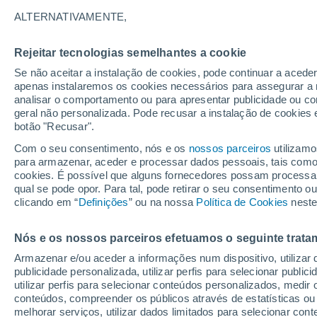
23°
ALTERNATIVAMENTE,
Rejeitar tecnologias semelhantes a cookie
Noroeste
Se não aceitar a instalação de cookies, pode continuar a acede
Sensação de 25°
10
-
22 km
apenas instalaremos os cookies necessários para assegurar a 
analisar o comportamento ou para apresentar publicidade ou co
geral não personalizada. Pode recusar a instalação de cookies 
botão "Recusar".
Última hora
Hoje e amanhã poeiras do Saara “invadem”
Com o seu consentimento, nós e os
nossos parceiros
utilizamo
Portugal: risco de trovoadas no Norte e Centr
para armazenar, aceder e processar dados pessoais, tais como a
aumenta
cookies. É possível que alguns fornecedores possam processa
O Tempo 1 - 7 Dias
Atualidade
Mapas de temperat
qual se pode opor. Para tal, pode retirar o seu consentimento 
clicando em “
Definições
” ou na nossa
Política de Cookies
neste
Nós e os nossos parceiros efetuamos o seguinte trata
Amanhã
Domingo
S
Hoje
Armazenar e/ou aceder a informações num dispositivo, utilizar da
8 Ago.
9 Ago.
7 Ago.
publicidade personalizada, utilizar perfis para selecionar public
utilizar perfis para selecionar conteúdos personalizados, med
conteúdos, compreender os públicos através de estatísticas ou
melhorar serviços, utilizar dados limitados para selecionar cont