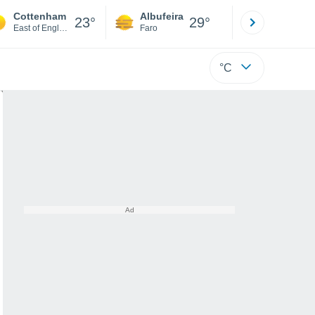
Cottenham
Albufeira
Lisboa
23°
29°
East of England
Faro
Lisboa
°C