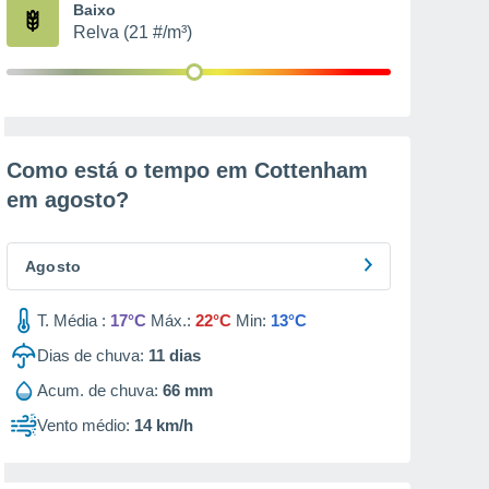
Baixo
Relva (21 #/m³)
Como está o tempo em Cottenham
em
agosto
?
Agosto
T. Média :
17°C
Máx.:
22°C
Min:
13°C
Dias de chuva:
11
dias
Acum. de chuva:
66 mm
Vento médio:
14 km/h