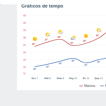
Gráficos de tempo
45
40
35
30°
29°
30
27°
26°
25°
24°
25
20
15
16°
15°
14°
13°
12°
10
10°
°C
Sex
7
Sáb
8
Dom
9
Seg
10
Ter
11
Qua
12
Máxima