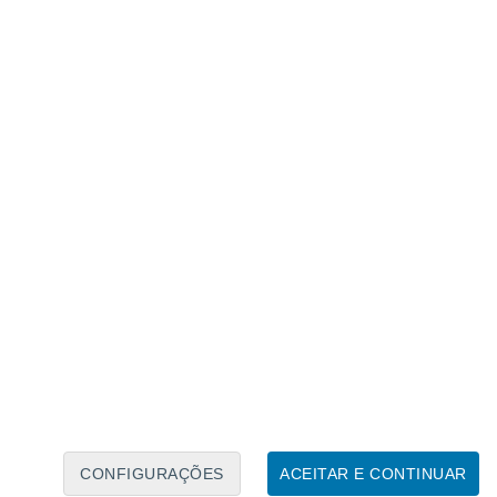
Calendário Lunar
Seg
Ter
Qua
Qui
Sex
Sáb
Domo
7
8
9
10
11
12
13
14
15
16
17
18
19
20
CONFIGURAÇÕES
ACEITAR E CONTINUAR