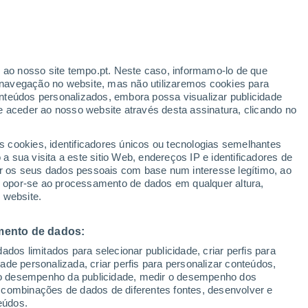
r ao nosso site tempo.pt. Neste caso, informamo-lo de que
/h
navegação no website, mas não utilizaremos cookies para
nteúdos personalizados, embora possa visualizar publicidade
e aceder ao nosso website através desta assinatura, clicando no
s cookies, identificadores únicos ou tecnologias semelhantes
o
 sua visita a este sitio Web, endereços IP e identificadores de
r os seus dados pessoais com base num interesse legítimo, ao
ura
Radar de Chuva
Satélites
Modelos
ou opor-se ao processamento de dados em qualquer altura,
 website.
mento de dados:
egunda
Terça
Quarta
Quinta
dos limitados para selecionar publicidade, criar perfis para
10 Ago.
11 Ago.
12 Ago.
13 Ago.
idade personalizada, criar perfis para personalizar conteúdos,
ir o desempenho da publicidade, medir o desempenho dos
 combinações de dados de diferentes fontes, desenvolver e
eúdos.