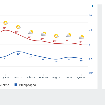
10
35°
7.5
32°
28°
27°
26°
26°
25°
5
20°
18°
17°
2.5
16°
16°
16°
15°
mm
Qui
13
Sex
14
Sáb
15
Dom
16
Seg
17
Ter
18
Qua
19
Mínima
Precipitação