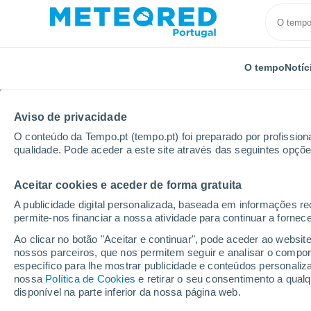
O tempo
Notíc
Aviso de privacidade
O conteúdo da Tempo.pt (tempo.pt) foi preparado por profissiona
qualidade. Pode aceder a este site através das seguintes opçõe
Aceitar cookies e aceder de forma gratuita
Início
Arménia
Província de Tavush
Ijevan
A publicidade digital personalizada, baseada em informações r
permite-nos financiar a nossa atividade para continuar a fornec
Tempo em Ijevan
Ao clicar no botão "Aceitar e continuar", pode aceder ao websit
nossos parceiros, que nos permitem seguir e analisar o compo
21:29
Quinta
específico para lhe mostrar publicidade e conteúdos persona
nossa
Política de Cookies
e retirar o seu consentimento a qua
disponível na parte inferior da nossa página web.
Nuvens dispersas