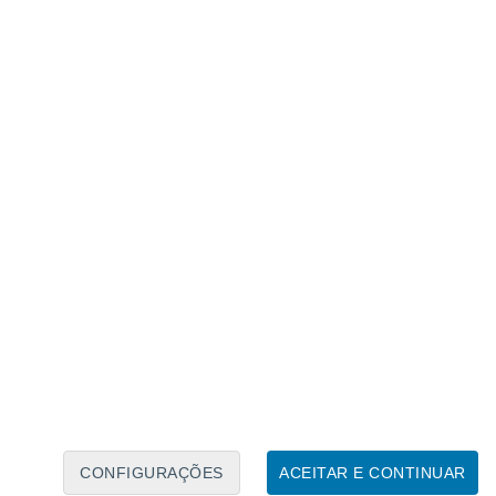
Calendário Lunar
Seg
Ter
Qua
Qui
Sex
Sáb
Domo
6
7
8
9
10
11
12
13
14
15
16
17
18
19
CONFIGURAÇÕES
ACEITAR E CONTINUAR