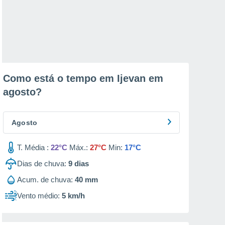
Como está o tempo em Ijevan em
agosto
?
Agosto
T. Média :
22°C
Máx.:
27°C
Min:
17°C
Dias de chuva:
9
dias
Acum. de chuva:
40 mm
Vento médio:
5 km/h