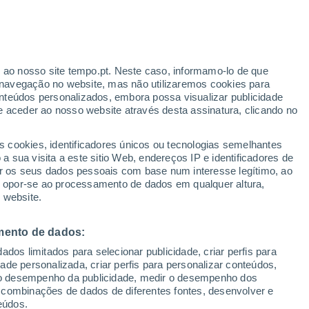
ante
r ao nosso site tempo.pt. Neste caso, informamo-lo de que
:
47%
navegação no website, mas não utilizaremos cookies para
nteúdos personalizados, embora possa visualizar publicidade
e aceder ao nosso website através desta assinatura, clicando no
 até
s cookies, identificadores únicos ou tecnologias semelhantes
 sua visita a este sitio Web, endereços IP e identificadores de
r os seus dados pessoais com base num interesse legítimo, ao
Radar de Chuva
Satélites
Modelos
ou opor-se ao processamento de dados em qualquer altura,
 website.
mento de dados:
omingo
Segunda
Terça
Quarta
dos limitados para selecionar publicidade, criar perfis para
9 Ago.
10 Ago.
11 Ago.
12 Ago.
idade personalizada, criar perfis para personalizar conteúdos,
ir o desempenho da publicidade, medir o desempenho dos
 combinações de dados de diferentes fontes, desenvolver e
eúdos.
60%
90%
90%
90%