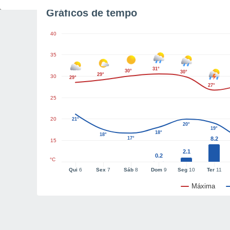
Gráficos de tempo
40
35
31°
30°
30°
29°
30
29°
27°
25
20
21°
20°
19°
18°
18°
17°
8.2
15
2.1
0.2
°C
Qui
6
Sex
7
Sáb
8
Dom
9
Seg
10
Ter
11
Máxima