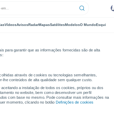
ias
Vídeos
Avisos
Radar
Mapas
Satélites
Modelos
O Mundo
Esqui
is para garantir que as informações fornecidas são de alta
s:
ecolhidas através de cookies ou tecnologias semelhantes,
er-lhe conteúdos de alta qualidade sem qualquer custo.
e aceitando a instalação de todos os cookies, próprios ou dos
rtamento no website, bem como desenvolver um perfil
...
lizados com base no mesmo. Pode consultar mais informações na
lquer momento, clicando no botão
Definições de cookies
Por horas
Intervalos nublados nas
próximas horas