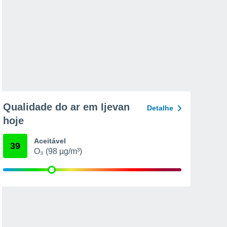
Qualidade do ar em Ijevan
Detalhe
hoje
Aceitável
39
O₃ (98 µg/m³)