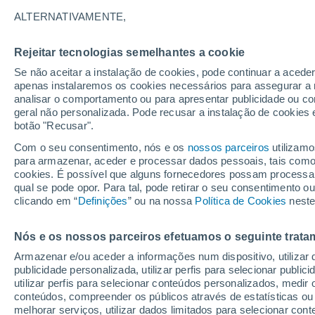
24°
ALTERNATIVAMENTE,
Rejeitar tecnologias semelhantes a cookie
Lua mingu
Se não aceitar a instalação de cookies, pode continuar a acede
Iluminada
Sensação de 25°
apenas instalaremos os cookies necessários para assegurar a 
analisar o comportamento ou para apresentar publicidade ou co
geral não personalizada. Pode recusar a instalação de cookies 
botão "Recusar".
Última hora
Aviso amarelo de tempo quente neste distrito:
Com o seu consentimento, nós e os
nossos parceiros
utilizamo
39 ºC e noites tropicais; saiba até quando
para armazenar, aceder e processar dados pessoais, tais como a
cookies. É possível que alguns fornecedores possam processa
O Tempo 1 - 7 Dias
Atualidade
Mapas de nuvens
qual se pode opor. Para tal, pode retirar o seu consentimento 
clicando em “
Definições
” ou na nossa
Política de Cookies
neste
Nós e os nossos parceiros efetuamos o seguinte trata
Amanhã
Sábado
D
Hoje
Armazenar e/ou aceder a informações num dispositivo, utilizar da
7 Ago.
8 Ago.
6 Ago.
publicidade personalizada, utilizar perfis para selecionar public
utilizar perfis para selecionar conteúdos personalizados, med
conteúdos, compreender os públicos através de estatísticas ou
melhorar serviços, utilizar dados limitados para selecionar cont