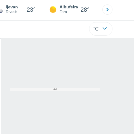
Ijevan
Albufeira
Lisboa
23°
28°
Tavush
Faro
Lisboa
°C