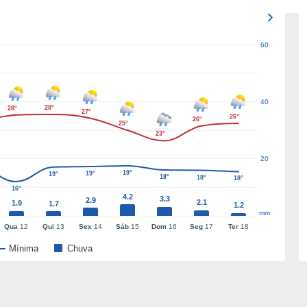
60
40
28°
28°
27°
26°
26°
25°
23°
20
19°
19°
19°
18°
18°
18°
16°
4.2
3.3
2.9
2.1
1.9
1.7
1.2
mm
Qua
12
Qui
13
Sex
14
Sáb
15
Dom
16
Seg
17
Ter
18
Mínima
Chuva