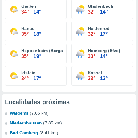
Gießen
Gladenbach
34°
14°
32°
14°
Hanau
Heidenrod
35°
18°
32°
17°
Heppenheim (Bergstraße)
Homberg (Efze)
35°
19°
33°
14°
Idstein
Kassel
34°
17°
33°
13°
Localidades próximas
Waldems
(7.65 km)
Niedernhausen
(7.85 km)
Bad Camberg
(8.41 km)