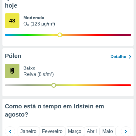
o qual se
hoje
ara tal,
 o seu
Moderada
48
to ou opor-
O₃ (123 µg/m³)
essamento
m qualquer
ando em “
 ou na
Pólen
 Cookies
Detalhe
te.
Baixo
 nossos
Relva (8 #/m³)
s o
o de
Como está o tempo em Idstein em
e/ou aceder
agosto
?
ões num
utilizar
ados para
Janeiro
Fevereiro
Março
Abril
Maio
Junho
publicidade,