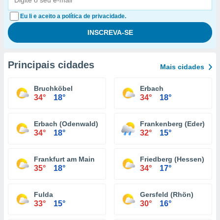
Eu li e aceito a política de privacidade.
Principais cidades
Mais cidades
Bruchköbel
Erbach
34°
18°
34°
18°
Erbach (Odenwald)
Frankenberg (Eder)
34°
18°
32°
15°
Frankfurt am Main
Friedberg (Hessen)
35°
18°
34°
17°
Fulda
Gersfeld (Rhön)
33°
15°
30°
16°