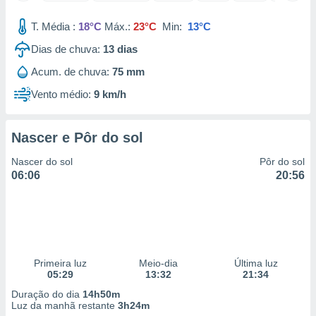
 para
T. Média :
18°C
Máx.:
23°C
Min:
13°C
a, utilizar
Dias de chuva:
13
dias
selecionar
Acum. de chuva:
75 mm
a, criar
personalizar
Vento médio:
9 km/h
tilizar
selecionar
Nascer e Pôr do sol
dos, medir
nho da
Nascer do sol
Pôr do sol
, medir o
06:06
20:56
o dos
r os
ravés de
s ou
s de dados
Primeira luz
Meio-dia
Última luz
es fontes,
05:29
13:32
21:34
 e melhorar
ilizar dados
Duração do dia
14h50m
ara
Luz da manhã restante
3h24m