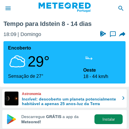
Tempo para Idstein 8 - 14 dias
de
18:09
Domingo
...
 da
empo.pt) foi
Encoberto
or
29°
is para
e as
 fornecidas
Oeste
 qualidade.
Sensação de 27°
18
44 km/h
r a este
s das
opções:
Astronomia
Incrível: descoberto um planeta potencialmente
ookies e
habitável a apenas 25 anos-luz da Terra
 forma
Descarregue
GRÁTIS
a app da
Instalar
e digital
Meteored!
da,