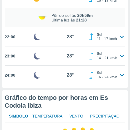
10
-
18
km/h
osso site
este caso,
lo de que
Pôr-do-sol às
20h59m
talaremos
Última luz às
21:28
s para
Sul
a navegação
28°
22:00
11
-
17
km/h
, mas não
s cookies
ar o
Sul
28°
23:00
nto ou
14
-
21
km/h
ntar
 ou
Sul
28°
24:00
16
-
24
km/h
dos,
ssa
ublicidade
Gráfico do tempo por horas em Es
ada. Pode
Codola Ibiza
nstalação de
ceder ao
SÍMBOLO
TEMPERATURA
VENTO
PRECIPITAÇÃO
ite através
atura,
 botão