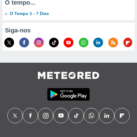
O tempo...
ão através
O Tempo 1 - 7 Dias
de
,
 e
Siga-nos
dos,
publicidade
s, estudos
a e
mento de
ossos 1199
eiros