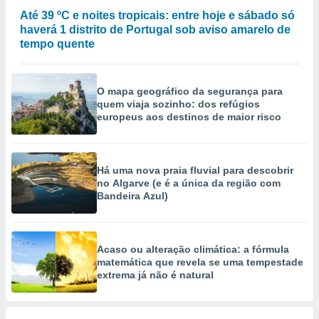
selecionar
Até 39 ºC e noites tropicais: entre hoje e sábado só
haverá 1 distrito de Portugal sob aviso amarelo de
a, criar
tempo quente
personalizar
tilizar
selecionar
O mapa geográfico da segurança para
dos, medir
quem viaja sozinho: dos refúgios
europeus aos destinos de maior risco
nho da
, medir o
o dos
Há uma nova praia fluvial para descobrir
r os
no Algarve (e é a única da região com
ravés de
Bandeira Azul)
s ou
s de dados
es fontes,
 e melhorar
Acaso ou alteração climática: a fórmula
ilizar dados
matemática que revela se uma tempestade
ara
extrema já não é natural
conteúdos.
ção