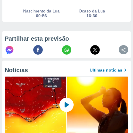
to ou opor-
essamento
Nascimento da Lua
Ocaso da Lua
m qualquer
00:56
16:30
ando em “
 ou na
Partilhar esta previsão
 Cookies
te.
 nossos
s o
Notícias
Últimas notícias
o de
e/ou aceder
ões num
utilizar
ados para
publicidade,
 para
a, utilizar