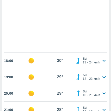
ados com
esmo. Pode
ais
s na nossa
 Cookies
e
u
nto a
omento,
 botão
de cookies
na parte
nossa
.
Sul
30°
18:00
13
-
24
km/h
IVAMENTE,
Sul
29°
19:00
12
-
23
km/h
as
tes a
Sul
29°
20:00
10
-
21
km/h
tar a
de cookies,
uar a
Sul
28°
21:00