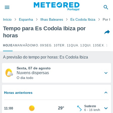
de
Início
Espanha
Ilhas Baleares
Es Codola Ibiza
Por h
 da
empo.pt) foi
Tempo para Es Codola Ibiza por
or
horas
is para
e as
 fornecidas
HOJE
AMANHÃ
DOMO. 09
SEG. 10
TER. 11
QUA. 12
QUI. 13
SEX. 14
S
 qualidade.
r a este
A previsão do tempo por horas: Es Codola Ibiza
s das
opções:
Sexta, 07 de agosto
Nuvens dispersas
ookies e
O dia todo
 forma
e digital
Horas anteriores
da,
m
 recolhidas
Sudeste
29°
11:00
cookies ou
6
-
16
km/h