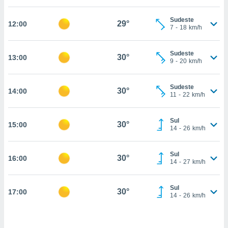
, permite-
Sudeste
ar a nossa
29°
12:00
7
-
18
km/h
ara
ACEITAR
 fornecer-
E
os de alta
Sudeste
CONTINUAR
30°
13:00
sem
9
-
20
km/h
sto.
CONFIGURAÇÕES
o botão
Sudeste
30°
14:00
11
-
22
km/h
ontinuar",
r ao
itando a
Sul
30°
15:00
de todos os
14
-
26
km/h
óprios ou
parceiros,
rmitem
Sul
30°
16:00
14
-
27
km/h
lisar o
nto no
em como
Sul
30°
17:00
 um perfil
14
-
26
km/h
para lhe
licidade e