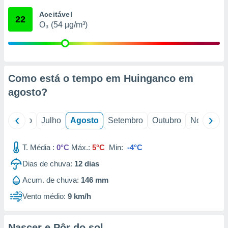
conteúdos.
Aceitável
22
O₃ (54 µg/m³)
ção
ão através
de
,
 e
Como está o tempo em Huinganco em
agosto
?
dos,
publicidade
s, estudos
o
Junho
Julho
Agosto
Setembro
Outubro
Novembro
a e
mento de
T. Média :
0°C
Máx.:
5°C
Min:
-4°C
ossos 1199
Dias de chuva:
12
dias
eiros
Acum. de chuva:
146 mm
Vento médio:
9 km/h
Nascer e Pôr do sol