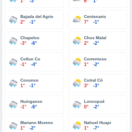
1°
-3°
6°
1°
Bajada del Agrio
Centenario
2°
-1°
7°
-1°
Chapelco
Chos Malal
-3°
-6°
2°
-2°
Collun Co
Correntoso
-1°
-4°
1°
-2°
Covunco
Cutral Có
1°
-1°
3°
-3°
Huinganco
Loncopué
-1°
-6°
0°
-2°
Mariano Moreno
Nahuel Huapi
1°
-2°
1°
-7°