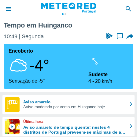
Tempo em Huinganco
de
10:49
Segunda
...
 da
empo.pt) foi
Encoberto
or
-4°
is para
e as
 fornecidas
Sudeste
 qualidade.
Sensação de -5°
4
20 km/h
r a este
s das
opções:
Aviso amarelo
Aviso moderado por vento em Huinganco hoje
ookies e
 forma
Última hora
e digital
Aviso amarelo de tempo quente: nestes 4
distritos de Portugal preveem-se máximas de até
da,