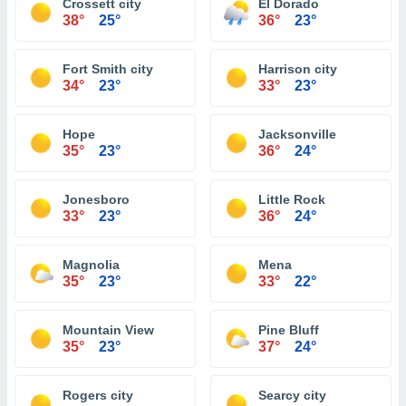
Crossett city
El Dorado
38°
25°
36°
23°
Fort Smith city
Harrison city
34°
23°
33°
23°
Hope
Jacksonville
35°
23°
36°
24°
Jonesboro
Little Rock
33°
23°
36°
24°
Magnolia
Mena
35°
23°
33°
22°
Mountain View
Pine Bluff
35°
23°
37°
24°
Rogers city
Searcy city