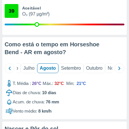
conteúdos.
Aceitável
39
O₃ (97 µg/m³)
ção
ão através
de
,
 e
Como está o tempo em Horseshoe
Bend - AR em
agosto
?
dos,
publicidade
s, estudos
o
Junho
Julho
Agosto
Setembro
Outubro
Novembro
a e
mento de
T. Média :
26°C
Máx.:
32°C
Min:
21°C
ossos 1199
Dias de chuva:
10
dias
eiros
Acum. de chuva:
76 mm
Vento médio:
8 km/h
Nascer e Pôr do sol