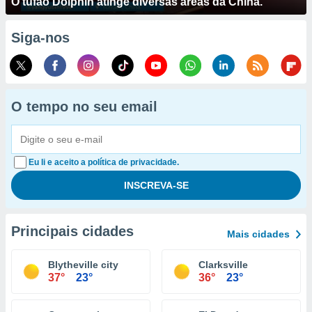
O tufão Dolphin atinge diversas áreas da China.
Siga-nos
O tempo no seu email
Eu li e aceito a política de privacidade.
Principais cidades
Mais cidades
Blytheville city
Clarksville
37°
23°
36°
23°