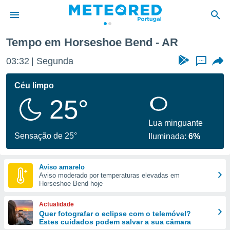
d
Tempo em Horseshoe Bend - AR
de
03:32
Segunda
...
 da
empo.pt) foi
Céu limpo
or
25°
is para
e as
 fornecidas
Lua minguante
 qualidade.
Sensação de 25°
Iluminada:
6%
r a este
s das
opções:
Aviso amarelo
Aviso moderado por temperaturas elevadas em
ookies e
Horseshoe Bend hoje
 forma
Actualidade
e digital
Quer fotografar o eclipse com o telemóvel?
Estes cuidados podem salvar a sua câmara
da,