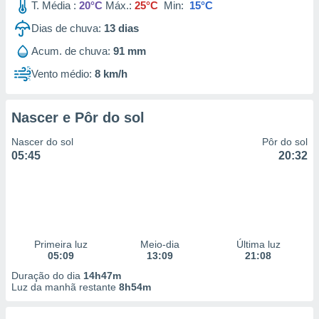
T. Média :
20°C
Máx.:
25°C
Min:
15°C
Dias de chuva:
13
dias
Acum. de chuva:
91 mm
Vento médio:
8 km/h
Nascer e Pôr do sol
Nascer do sol
Pôr do sol
05:45
20:32
Primeira luz
Meio-dia
Última luz
05:09
13:09
21:08
Duração do dia
14h47m
Luz da manhã restante
8h54m