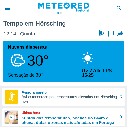
Tempo em Hörsching
de
12:14
Quinta
...
 da
empo.pt) foi
Nuvens dispersas
or
30°
is para
e as
 fornecidas
UV
7 Alto
FPS
 qualidade.
Sensação de 30°
15-25
r a este
s das
opções:
Aviso amarelo
Aviso moderado por temperaturas elevadas em Hörsching
ookies e
hoje
 forma
Última hora
e digital
Subida das temperaturas, poeiras do Saara e
chuva: datas e zonas mais afetadas em Portugal
da,