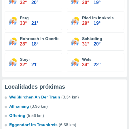
32°
20°
30°
19°
Perg
Ried Im Innkreis
33°
21°
29°
19°
Rohrbach In Oberösterreich
Schärding
28°
18°
31°
20°
Steyr
Wels
32°
21°
34°
22°
Localidades próximas
Weißkirchen An Der Traun
(3.34 km)
Allhaming
(3.96 km)
Oftering
(5.56 km)
Eggendorf Im Traunkreis
(6.38 km)