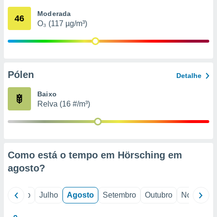
conteúdos.
Moderada
46
O₃ (117 µg/m³)
ção
ão através
de
,
 e
Pólen
Detalhe
dos,
Baixo
publicidade
Relva (16 #/m³)
s, estudos
a e
mento de
ossos 1199
Como está o tempo em Hörsching em
eiros
agosto
?
o
Junho
Julho
Agosto
Setembro
Outubro
Novembro