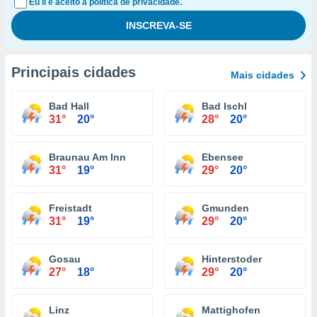
Eu li e aceito a política de privacidade.
Principais cidades
Mais cidades
Bad Hall
Bad Ischl
31°
20°
28°
20°
Braunau Am Inn
Ebensee
31°
19°
29°
20°
Freistadt
Gmunden
31°
19°
29°
20°
Gosau
Hinterstoder
27°
18°
29°
20°
Linz
Mattighofen