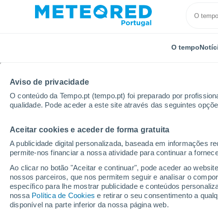
O tempo
Notíc
Aviso de privacidade
O conteúdo da Tempo.pt (tempo.pt) foi preparado por profissiona
qualidade. Pode aceder a este site através das seguintes opçõe
Aceitar cookies e aceder de forma gratuita
Início
Japão
Hiroshima
Por horas
A publicidade digital personalizada, baseada em informações r
permite-nos financiar a nossa atividade para continuar a fornec
Tempo para Hiroshima
Ao clicar no botão "Aceitar e continuar", pode aceder ao websit
nossos parceiros, que nos permitem seguir e analisar o compo
específico para lhe mostrar publicidade e conteúdos persona
O Tempo 1 - 7 Dias
Por horas
nossa
Política de Cookies
e retirar o seu consentimento a qua
disponível na parte inferior da nossa página web.