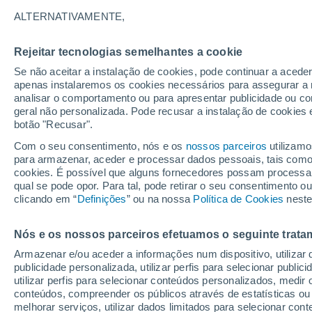
Gráfico do tempo por horas em H
ALTERNATIVAMENTE,
SÍMBOLO
TEMPERATURA
Rejeitar tecnologias semelhantes a cookie
Se não aceitar a instalação de cookies, pode continuar a acede
00
03
06
09
12
15
18
21
00
03
06
09
apenas instalaremos os cookies necessários para assegurar a 
analisar o comportamento ou para apresentar publicidade ou co
geral não personalizada. Pode recusar a instalação de cookies 
botão "Recusar".
Com o seu consentimento, nós e os
nossos parceiros
utilizamo
33°
para armazenar, aceder e processar dados pessoais, tais como a
32°
31°
3
cookies. É possível que alguns fornecedores possam processa
qual se pode opor. Para tal, pode retirar o seu consentimento 
28°
clicando em “
Definições
” ou na nossa
Política de Cookies
neste
27°
26°
26°
26°
25°
24°
24°
Nós e os nossos parceiros efetuamos o seguinte trata
Armazenar e/ou aceder a informações num dispositivo, utilizar da
publicidade personalizada, utilizar perfis para selecionar public
utilizar perfis para selecionar conteúdos personalizados, med
conteúdos, compreender os públicos através de estatísticas ou
melhorar serviços, utilizar dados limitados para selecionar cont