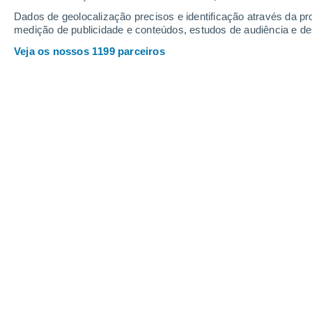
Sábado
8
Domingo
9
Dados de geolocalização precisos e identificação através da pr
medição de publicidade e conteúdos, estudos de audiência e d
Veja os nossos 1199 parceiros
A previsão do tempo por horas: Hir
SÁBADO, 08 DE AGOSTO
O dia todo
Nuvens dispersas
Nascer do sol às
05h23m
Pôr-do-sol às
19h03m
Primeira luz às
04:56
Última luz às
19:30
Fase Lunar