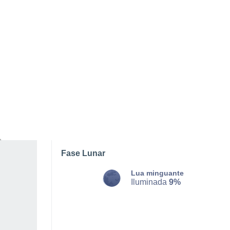
SEGUNDA, 10 DE AGOSTO
Chuva fraca com céu
parcialmente nublado
Nascer do sol às
05h25m
Pôr-do-sol às
19h01m
Primeira luz às
04:58
Última luz às
19:28
Fase Lunar
Lua minguante
Iluminada
9%