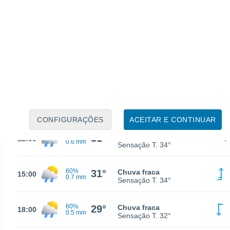
25°
Nuvens dispersas
03:00
Sensação T.
25°
24°
Nuvens dispersas
06:00
Sensação T.
24°
28°
Parcialmente nublado
09:00
Sensação T.
30°
CONFIGURAÇÕES
ACEITAR E CONTINUAR
40%
31°
Chuva fraca
12:00
0.6 mm
Sensação T.
34°
60%
31°
Chuva fraca
15:00
0.7 mm
Sensação T.
34°
60%
29°
Chuva fraca
18:00
0.5 mm
Sensação T.
32°