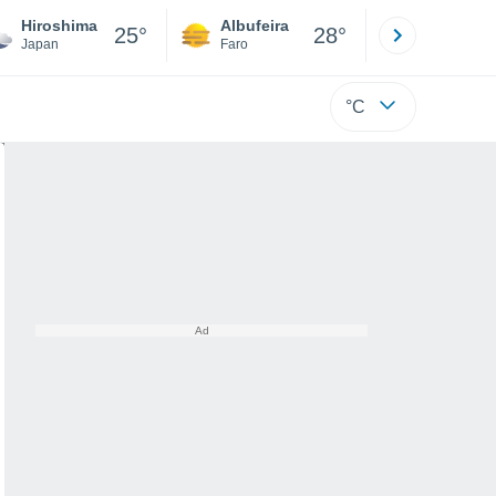
Hiroshima
Albufeira
Lisboa
25°
28°
Japan
Faro
Lisboa
°C