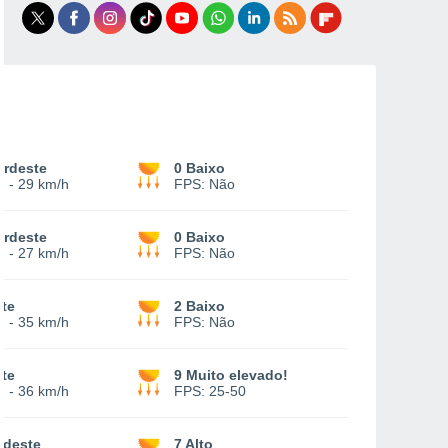
ordeste
0 Baixo
4
-
29 km/h
FPS:
Não
ordeste
0 Baixo
3
-
27 km/h
FPS:
Não
te
2 Baixo
5
-
35 km/h
FPS:
Não
te
9 Muito elevado!
4
-
36 km/h
FPS:
25-50
udeste
7 Alto