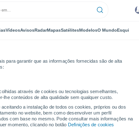
ias
Vídeos
Avisos
Radar
Mapas
Satélites
Modelos
O Mundo
Esqui
is para garantir que as informações fornecidas são de alta
s:
ecolhidas através de cookies ou tecnologias semelhantes,
er-lhe conteúdos de alta qualidade sem qualquer custo.
 por horas
e aceitando a instalação de todos os cookies, próprios ou dos
rtamento no website, bem como desenvolver um perfil
lizados com base no mesmo. Pode consultar mais informações na
lquer momento, clicando no botão
Definições de cookies