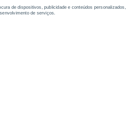
Segunda
10
ocura de dispositivos, publicidade e conteúdos personalizados,
esenvolvimento de serviços.
oshima
N
26°
Nuvens dispersas
02:00
1
Sensação T.
27°
N
24°
Nuvens dispersas
05:00
1
Sensação T.
25°
Es
27°
Nuvens dispersas
08:00
1
Sensação T.
29°
Es
31°
Nuvens dispersas
11:00
1
Sensação T.
33°
S