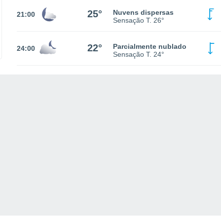
25°
Nuvens dispersas
21:00
Sensação T.
26°
22°
Parcialmente nublado
24:00
Sensação T.
24°