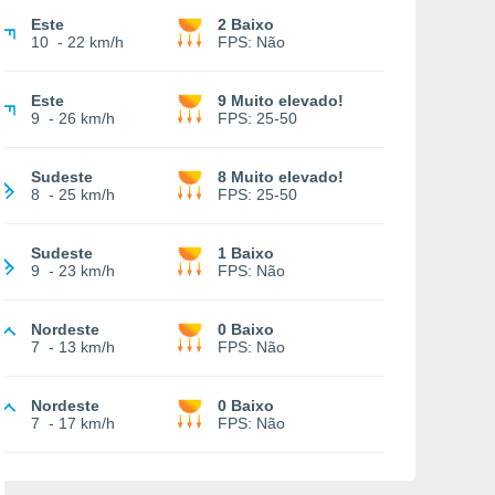
Este
2 Baixo
10
-
22 km/h
FPS:
Não
Este
9 Muito elevado!
9
-
26 km/h
FPS:
25-50
Sudeste
8 Muito elevado!
8
-
25 km/h
FPS:
25-50
Sudeste
1 Baixo
9
-
23 km/h
FPS:
Não
Nordeste
0 Baixo
7
-
13 km/h
FPS:
Não
Nordeste
0 Baixo
7
-
17 km/h
FPS:
Não