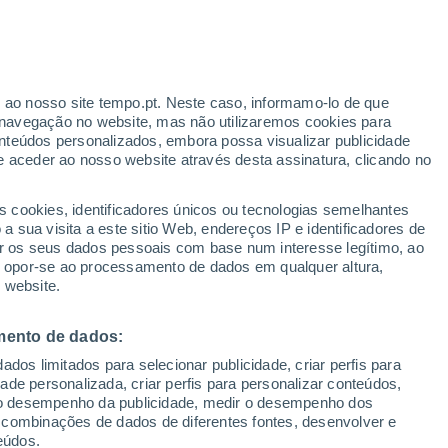
iroshima
VENTO
PRECIPITAÇÃO
r ao nosso site tempo.pt. Neste caso, informamo-lo de que
12
15
18
21
00
03
06
09
12
15
18
21
00
navegação no website, mas não utilizaremos cookies para
nteúdos personalizados, embora possa visualizar publicidade
e aceder ao nosso website através desta assinatura, clicando no
s cookies, identificadores únicos ou tecnologias semelhantes
32°
 sua visita a este sitio Web, endereços IP e identificadores de
31°
1°
31°
31°
r os seus dados pessoais com base num interesse legítimo, ao
ou opor-se ao processamento de dados em qualquer altura,
29°
28°
 website.
28°
26°
25°
25°
24°
mento de dados:
22°
dos limitados para selecionar publicidade, criar perfis para
idade personalizada, criar perfis para personalizar conteúdos,
ir o desempenho da publicidade, medir o desempenho dos
0.7
0.6
 combinações de dados de diferentes fontes, desenvolver e
0.5
0.2
eúdos.