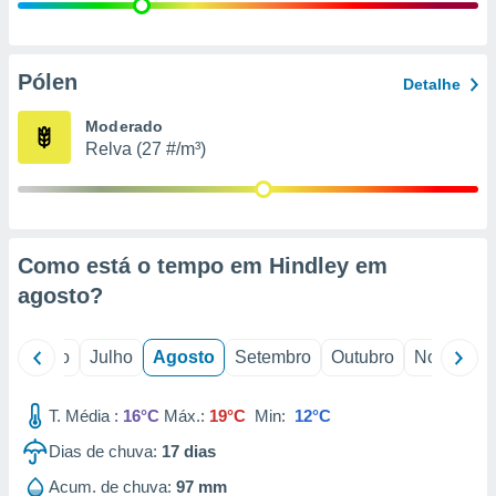
conteúdos.
ção
Pólen
Detalhe
ão através
de
Moderado
,
Relva (27 #/m³)
 e
dos,
publicidade
s, estudos
Como está o tempo em Hindley em
a e
mento de
agosto
?
ossos 1199
o
Junho
Julho
Agosto
Setembro
Outubro
Novembro
eiros
T. Média :
16°C
Máx.:
19°C
Min:
12°C
Dias de chuva:
17
dias
Acum. de chuva:
97 mm