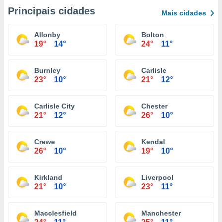
Principais cidades
Mais cidades
Allonby
Bolton
19°
14°
24°
11°
Burnley
Carlisle
23°
10°
21°
12°
Carlisle City
Chester
21°
12°
26°
10°
Crewe
Kendal
26°
10°
19°
10°
Kirkland
Liverpool
21°
10°
23°
11°
Macclesfield
Manchester