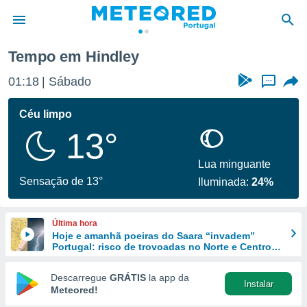
Tempo em Hindley
de
01:18
Sábado
...
 da
empo.pt) foi
Céu limpo
or
13°
is para
e as
 fornecidas
Lua minguante
 qualidade.
Sensação de 13°
Iluminada:
24%
r a este
s das
opções:
Última hora
Hoje e amanhã poeiras do Saara “invadem”
ookies e
Portugal: risco de trovoadas no Norte e Centro
 forma
aumenta
Descarregue
GRÁTIS
la app da
Instalar
e digital
Meteored!
da,