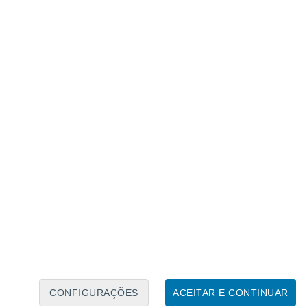
Calendário Lunar
Seg
Ter
Qua
Qui
Sex
Sáb
Domo
9
10
11
12
13
14
15
16
17
18
19
20
21
22
CONFIGURAÇÕES
ACEITAR E CONTINUAR