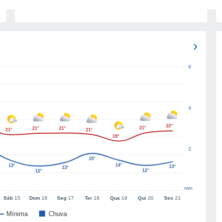
6
4
22°
21°
21°
21°
21°
21°
19°
2
15°
14°
13°
13°
13°
12°
12°
mm
Sáb
15
Dom
16
Seg
17
Ter
18
Qua
19
Qui
20
Sex
21
Mínima
Chuva