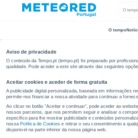
O tempo
Notíc
Aviso de privacidade
O conteúdo da Tempo.pt (tempo.pt) foi preparado por profissiona
qualidade. Pode aceder a este site através das seguintes opçõe
Aceitar cookies e aceder de forma gratuita
Início
Reino Unido
Noroeste da Inglaterra
Ather
A publicidade digital personalizada, baseada em informações r
permite-nos financiar a nossa atividade para continuar a fornec
Tempo em Atherton
Ao clicar no botão "Aceitar e continuar", pode aceder ao websit
nossos parceiros, que nos permitem seguir e analisar o compo
13:34
Domingo
específico para lhe mostrar publicidade e conteúdos persona
nossa
Política de Cookies
e retirar o seu consentimento a qua
disponível na parte inferior da nossa página web.
Parcialmente nublado