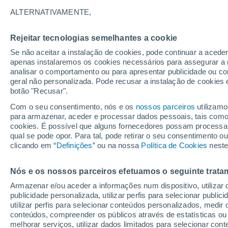
22°
ALTERNATIVAMENTE,
Rejeitar tecnologias semelhantes a cookie
Oeste
Se não aceitar a instalação de cookies, pode continuar a acede
Sensação de 25°
13
-
33 km
apenas instalaremos os cookies necessários para assegurar a 
analisar o comportamento ou para apresentar publicidade ou co
geral não personalizada. Pode recusar a instalação de cookies 
botão "Recusar".
Astronomia
Incrível: descoberto um planeta potencialmen
Com o seu consentimento, nós e os
nossos parceiros
utilizamo
habitável a apenas 25 anos-luz da Terra
para armazenar, aceder e processar dados pessoais, tais como a
cookies. É possível que alguns fornecedores possam processa
O Tempo 1 - 7 Dias
Atualidade
Mapas de chuva
R
qual se pode opor. Para tal, pode retirar o seu consentimento 
clicando em “
Definições
” ou na nossa
Política de Cookies
neste
Nós e os nossos parceiros efetuamos o seguinte trata
Amanhã
Terça
Hoje
Armazenar e/ou aceder a informações num dispositivo, utilizar da
10 Ago.
11 Ago.
9 Ago.
publicidade personalizada, utilizar perfis para selecionar public
utilizar perfis para selecionar conteúdos personalizados, med
conteúdos, compreender os públicos através de estatísticas ou
melhorar serviços, utilizar dados limitados para selecionar cont
50%