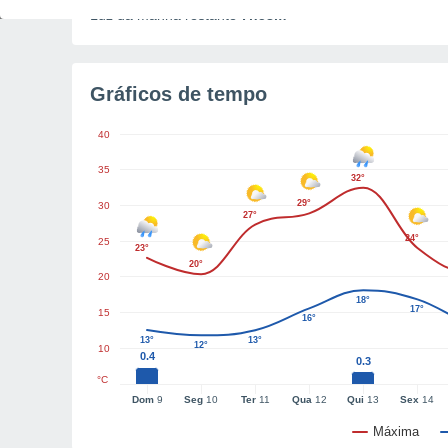
Luz da manhã restante
7h58m
Gráficos de tempo
40
35
32°
29°
30
27°
24°
25
23°
20°
20
18°
17°
15
16°
13°
13°
12°
10
0.4
0.3
°C
Dom
9
Seg
10
Ter
11
Qua
12
Qui
13
Sex
14
Máxima