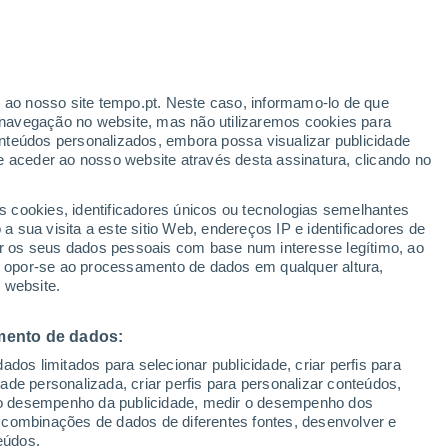
r ao nosso site tempo.pt. Neste caso, informamo-lo de que
/h
navegação no website, mas não utilizaremos cookies para
nteúdos personalizados, embora possa visualizar publicidade
e aceder ao nosso website através desta assinatura, clicando no
te
s cookies, identificadores únicos ou tecnologias semelhantes
 sua visita a este sitio Web, endereços IP e identificadores de
r os seus dados pessoais com base num interesse legítimo, ao
adar de Chuva
Satélites
Modelos
ou opor-se ao processamento de dados em qualquer altura,
 website.
mento de dados:
Quarta
Quinta
Sexta
Sábado
dos limitados para selecionar publicidade, criar perfis para
12 Ago.
13 Ago.
14 Ago.
15 Ago.
idade personalizada, criar perfis para personalizar conteúdos,
ir o desempenho da publicidade, medir o desempenho dos
 combinações de dados de diferentes fontes, desenvolver e
eúdos.
30%