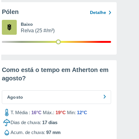
Pólen
Detalhe
Baixo
Relva (25 #/m³)
Como está o tempo em Atherton em
agosto
?
Agosto
T. Média :
16°C
Máx.:
19°C
Min:
12°C
Dias de chuva:
17
dias
Acum. de chuva:
97 mm