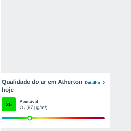
Qualidade do ar em Atherton
Detalhe
hoje
Aceitável
35
O₃ (87 µg/m³)