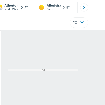
Atherton
Albufeira
Lisboa
22°
23°
North West
Faro
Lisboa
°C