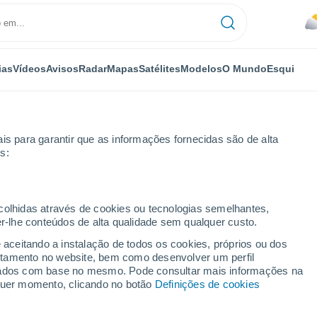
ias
Vídeos
Avisos
Radar
Mapas
Satélites
Modelos
O Mundo
Esqui
is para garantir que as informações fornecidas são de alta
s:
ton
ecolhidas através de cookies ou tecnologias semelhantes,
er-lhe conteúdos de alta qualidade sem qualquer custo.
e aceitando a instalação de todos os cookies, próprios ou dos
rtamento no website, bem como desenvolver um perfil
...
lizados com base no mesmo. Pode consultar mais informações na
lquer momento, clicando no botão
Definições de cookies
Por horas
Céu encoberto nas próximas
horas