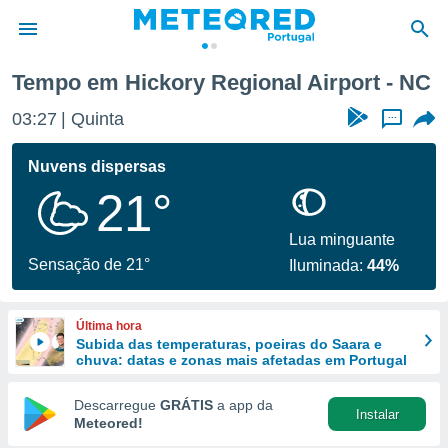
irport
Tempo em Hickory Regional Airport - NC
de
03:27
Quinta
...
 da
empo.pt) foi
Nuvens dispersas
or
21°
is para
e as
 fornecidas
Lua minguante
 qualidade.
Sensação de 21°
Iluminada:
44%
r a este
s das
opções:
Última hora
Subida das temperaturas, poeiras do Saara e
ookies e
chuva: datas e zonas mais afetadas em Portugal
 forma
Descarregue
GRÁTIS
a app da
Instalar
e digital
Meteored!
da,