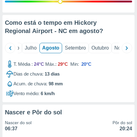
conteúdos.
ção
Como está o tempo em Hickory
ão através
Regional Airport - NC em
agosto
?
de
,
 e
o
Junho
Julho
Agosto
Setembro
Outubro
Novembro
dos,
publicidade
T. Média :
24°C
Máx.:
29°C
Min:
20°C
s, estudos
Dias de chuva:
13
dias
a e
mento de
Acum. de chuva:
98 mm
Vento médio:
6 km/h
ossos 1199
eiros
Nascer e Pôr do sol
Nascer do sol
Pôr do sol
06:37
20:24