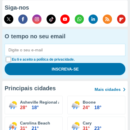
Siga-nos
O tempo no seu email
Eu li e aceito a política de privacidade.
Principais cidades
Mais cidades
Asheville Regional Airport
Boone
28°
18°
24°
18°
Carolina Beach
Cary
31°
21°
31°
23°