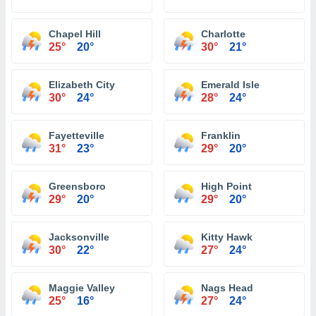
Chapel Hill
Charlotte
25°
20°
30°
21°
Elizabeth City
Emerald Isle
30°
24°
28°
24°
Fayetteville
Franklin
31°
23°
29°
20°
Greensboro
High Point
29°
20°
29°
20°
Jacksonville
Kitty Hawk
30°
22°
27°
24°
Maggie Valley
Nags Head
25°
16°
27°
24°