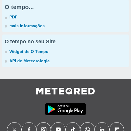
O tempo...
PDF
mais informações
O tempo no seu Site
Widget de O Tempo
API de Meteorologia