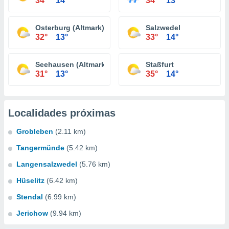
34°
14°
34°
13°
Osterburg (Altmark)
Salzwedel
32°
13°
33°
14°
Seehausen (Altmark)
Staßfurt
31°
13°
35°
14°
Localidades próximas
Grobleben
(2.11 km)
Tangermünde
(5.42 km)
Langensalzwedel
(5.76 km)
Hüselitz
(6.42 km)
Stendal
(6.99 km)
Jerichow
(9.94 km)