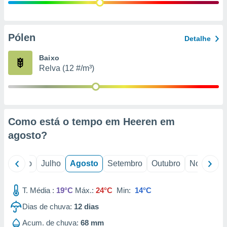
conteúdos.
ção
Pólen
Detalhe
ão através
de
Baixo
,
Relva (12 #/m³)
 e
dos,
publicidade
s, estudos
Como está o tempo em Heeren em
a e
mento de
agosto
?
ossos 1199
o
Junho
Julho
Agosto
Setembro
Outubro
Novembro
eiros
T. Média :
19°C
Máx.:
24°C
Min:
14°C
Dias de chuva:
12
dias
Acum. de chuva:
68 mm