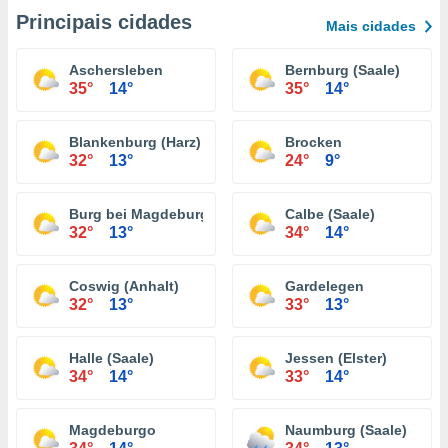
Principais cidades
Mais cidades
Aschersleben
Bernburg (Saale)
35°
14°
35°
14°
Blankenburg (Harz)
Brocken
32°
13°
24°
9°
Burg bei Magdeburg
Calbe (Saale)
32°
13°
34°
14°
Coswig (Anhalt)
Gardelegen
32°
13°
33°
13°
Halle (Saale)
Jessen (Elster)
34°
14°
33°
14°
Magdeburgo
Naumburg (Saale)