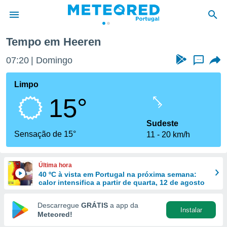
Tempo em Heeren
de
07:20
Domingo
...
 da
empo.pt) foi
Limpo
or
15°
is para
e as
 fornecidas
Sudeste
 qualidade.
Sensação de 15°
11
20 km/h
r a este
s das
opções:
Última hora
40 ºC à vista em Portugal na próxima semana:
ookies e
calor intensifica a partir de quarta, 12 de agosto
 forma
Descarregue
GRÁTIS
a app da
Instalar
e digital
Meteored!
da,