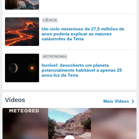
tar a
de cookies,
uar a
osso site
CIÊNCIA
este caso,
Um ciclo misterioso de 27,5 milhões de
lo de que
anos poderia explicar as maiores
talaremos
catástrofes da Terra
s para
a navegação
ASTRONOMIA
, mas não
Incrível: descoberto um planeta
s cookies
potencialmente habitável a apenas 25
ar o
anos-luz da Terra
nto ou
ntar
 ou
Vídeos
Mais Vídeos
dos,
ssa
ublicidade
ada. Pode
nstalação de
ceder ao