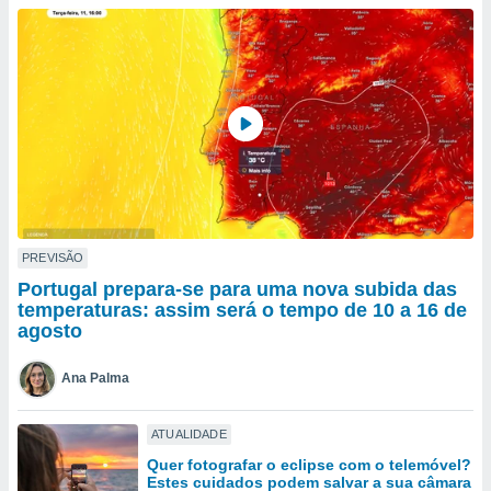
para lhe
licidade e
ados com
esmo. Pode
ais
s na nossa
 Cookies
e
u
nto a
omento,
 botão
de cookies
PREVISÃO
na parte
Portugal prepara-se para uma nova subida das
nossa
temperaturas: assim será o tempo de 10 a 16 de
.
agosto
IVAMENTE,
Ana Palma
as
ATUALIDADE
tes a
Quer fotografar o eclipse com o telemóvel?
Estes cuidados podem salvar a sua câmara