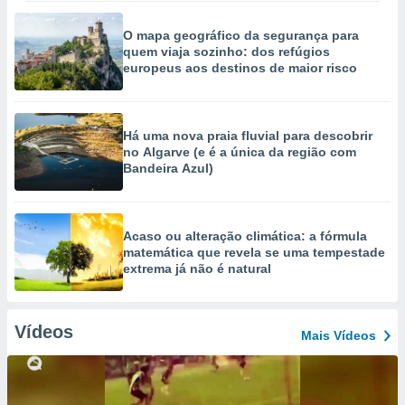
O mapa geográfico da segurança para
quem viaja sozinho: dos refúgios
europeus aos destinos de maior risco
Há uma nova praia fluvial para descobrir
no Algarve (e é a única da região com
Bandeira Azul)
Acaso ou alteração climática: a fórmula
matemática que revela se uma tempestade
extrema já não é natural
Vídeos
Mais Vídeos