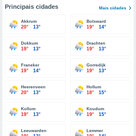
Principais cidades
Mais cidades
Akkrum
Bolsward
20°
13°
19°
14°
Dokkum
Drachten
19°
13°
19°
13°
Franeker
Gorredijk
19°
14°
19°
13°
Heerenveen
Hollum
20°
13°
18°
15°
Kollum
Koudum
19°
13°
19°
15°
Leeuwarden
Lemmer