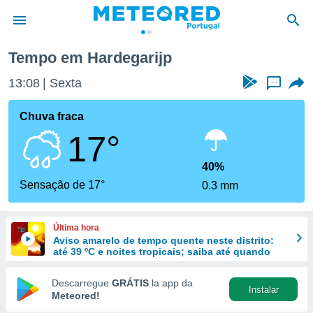
Tempo em Hardegarijp
de
13:08
Sexta
...
 da
empo.pt) foi
Chuva fraca
or
17°
is para
e as
 fornecidas
40%
 qualidade.
Sensação de 17°
0.3 mm
r a este
s das
opções:
Última hora
Aviso amarelo de tempo quente neste distrito:
ookies e
até 39 ºC e noites tropicais; saiba até quando
 forma
Descarregue
GRÁTIS
la app da
Instalar
e digital
Meteored!
da,