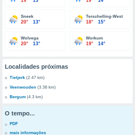
19°
13°
19°
14°
Sneek
Terschelling-West
20°
13°
18°
15°
Wolvega
Workum
20°
13°
19°
14°
Localidades próximas
Tietjerk
(2.47 km)
Veenwouden
(3.38 km)
Bergum
(4.3 km)
O tempo...
PDF
mais informações