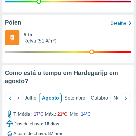
conteúdos.
ção
Pólen
Detalhe
ão através
de
Alto
,
Relva (51 #/m³)
 e
dos,
publicidade
s, estudos
Como está o tempo em Hardegarijp em
a e
mento de
agosto
?
ossos 1199
o
Junho
Julho
Agosto
Setembro
Outubro
Novembro
eiros
T. Média :
17°C
Máx.:
21°C
Min:
14°C
Dias de chuva:
16
dias
Acum. de chuva:
87 mm