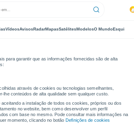
ias
Vídeos
Avisos
Radar
Mapas
Satélites
Modelos
O Mundo
Esqui
is para garantir que as informações fornecidas são de alta
s:
saviertel
ecolhidas através de cookies ou tecnologias semelhantes,
er-lhe conteúdos de alta qualidade sem qualquer custo.
l
e aceitando a instalação de todos os cookies, próprios ou dos
rtamento no website, bem como desenvolver um perfil
...
lizados com base no mesmo. Pode consultar mais informações na
lquer momento, clicando no botão
Definições de cookies
Por horas
Intervalos nublados nas
próximas horas