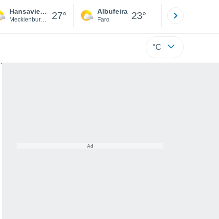
Hansaviertel
Albufeira
Lisboa
27°
23°
Mecklenburg-Vorpommern
Faro
Lisboa
°C