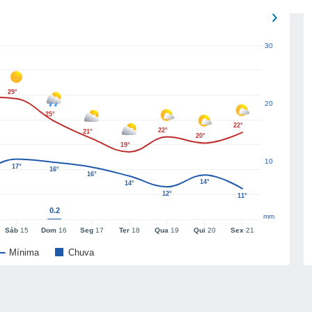
30
29°
20
25°
22°
22°
21°
20°
19°
10
17°
16°
16°
14°
14°
12°
11°
0.2
mm
Sáb
15
Dom
16
Seg
17
Ter
18
Qua
19
Qui
20
Sex
21
Mínima
Chuva