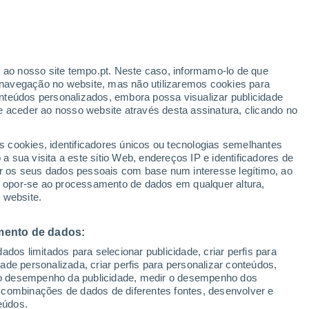
r ao nosso site tempo.pt. Neste caso, informamo-lo de que
/h
navegação no website, mas não utilizaremos cookies para
nteúdos personalizados, embora possa visualizar publicidade
e aceder ao nosso website através desta assinatura, clicando no
:
s cookies, identificadores únicos ou tecnologias semelhantes
sto
 sua visita a este sitio Web, endereços IP e identificadores de
r os seus dados pessoais com base num interesse legítimo, ao
Radar de Chuva
Satélites
Modelos
ou opor-se ao processamento de dados em qualquer altura,
 website.
mento de dados:
Quarta
Quinta
Sexta
Sábado
dos limitados para selecionar publicidade, criar perfis para
12 Ago.
13 Ago.
14 Ago.
15 Ago.
idade personalizada, criar perfis para personalizar conteúdos,
ir o desempenho da publicidade, medir o desempenho dos
 combinações de dados de diferentes fontes, desenvolver e
eúdos.