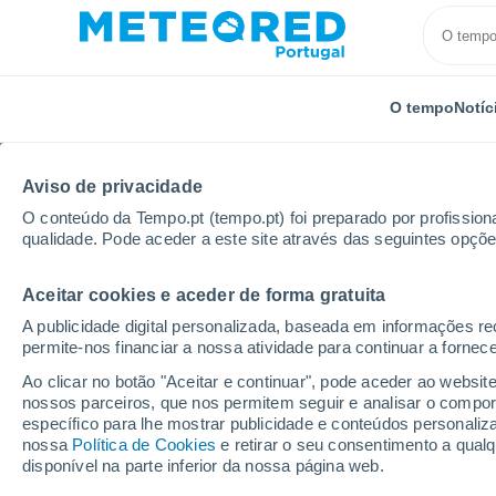
O tempo
Notíc
Aviso de privacidade
O conteúdo da Tempo.pt (tempo.pt) foi preparado por profissiona
qualidade. Pode aceder a este site através das seguintes opçõe
Aceitar cookies e aceder de forma gratuita
Início
Alemanha
Mecklemburgo-Pomerânia
Han
A publicidade digital personalizada, baseada em informações r
permite-nos financiar a nossa atividade para continuar a fornec
Tempo em Hansavierte
Ao clicar no botão "Aceitar e continuar", pode aceder ao websit
nossos parceiros, que nos permitem seguir e analisar o compo
13:28
Domingo
específico para lhe mostrar publicidade e conteúdos persona
nossa
Política de Cookies
e retirar o seu consentimento a qua
disponível na parte inferior da nossa página web.
Limpo