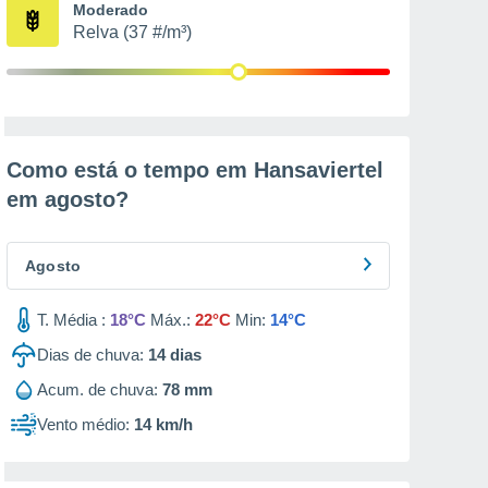
Moderado
Relva (37 #/m³)
Como está o tempo em Hansaviertel
em
agosto
?
Agosto
T. Média :
18°C
Máx.:
22°C
Min:
14°C
Dias de chuva:
14
dias
Acum. de chuva:
78 mm
Vento médio:
14 km/h