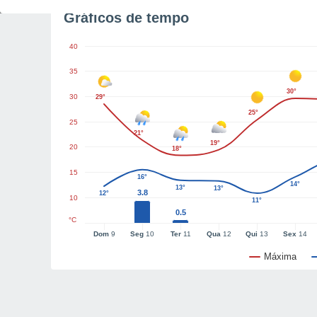
Gráficos de tempo
40
35
30°
30
29°
25°
25
21°
19°
20
18°
15
16°
14°
13°
13°
3.8
12°
10
11°
0.5
°C
Dom
9
Seg
10
Ter
11
Qua
12
Qui
13
Sex
14
Máxima