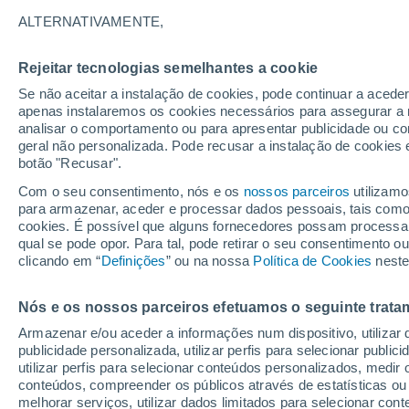
26°
ALTERNATIVAMENTE,
Rejeitar tecnologias semelhantes a cookie
Sudeste
Se não aceitar a instalação de cookies, pode continuar a acede
Sensação de 26°
16
-
37 km
apenas instalaremos os cookies necessários para assegurar a 
analisar o comportamento ou para apresentar publicidade ou co
geral não personalizada. Pode recusar a instalação de cookies 
botão "Recusar".
Última hora
40 ºC à vista em Portugal na próxima semana
Com o seu consentimento, nós e os
nossos parceiros
utilizamo
calor intensifica a partir de quarta, 12 de ago
para armazenar, aceder e processar dados pessoais, tais como a
cookies. É possível que alguns fornecedores possam processa
O Tempo 1 - 7 Dias
Atualidade
Mapas de nuvens
qual se pode opor. Para tal, pode retirar o seu consentimento 
clicando em “
Definições
” ou na nossa
Política de Cookies
neste
Nós e os nossos parceiros efetuamos o seguinte trata
Amanhã
Terça
Hoje
Armazenar e/ou aceder a informações num dispositivo, utilizar da
10 Ago.
11 Ago.
9 Ago.
publicidade personalizada, utilizar perfis para selecionar public
utilizar perfis para selecionar conteúdos personalizados, med
conteúdos, compreender os públicos através de estatísticas ou
melhorar serviços, utilizar dados limitados para selecionar cont
90%
40%