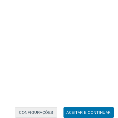
Calendário Lunar
Seg
Ter
Qua
Qui
Sex
Sáb
Domo
9
10
11
12
13
14
15
16
17
18
19
20
21
22
CONFIGURAÇÕES
ACEITAR E CONTINUAR