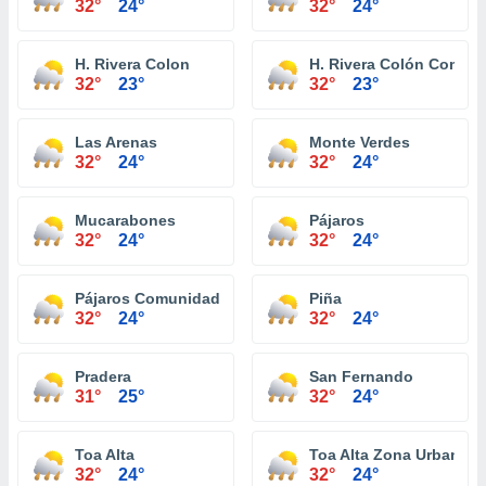
32°
24°
32°
24°
H. Rivera Colon
H. Rivera Colón Comun
32°
23°
32°
23°
Las Arenas
Monte Verdes
32°
24°
32°
24°
Mucarabones
Pájaros
32°
24°
32°
24°
Pájaros Comunidad
Piña
32°
24°
32°
24°
Pradera
San Fernando
31°
25°
32°
24°
Toa Alta
Toa Alta Zona Urbana
32°
24°
32°
24°