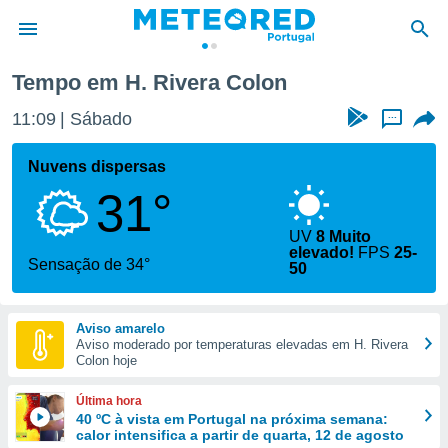
on
Tempo em H. Rivera Colon
de
11:09
Sábado
...
 da
empo.pt) foi
Nuvens dispersas
or
31°
is para
e as
 fornecidas
UV
8 Muito
elevado!
FPS
25-
 qualidade.
Sensação de 34°
50
r a este
s das
opções:
Aviso amarelo
Aviso moderado por temperaturas elevadas em H. Rivera
ookies e
Colon hoje
 forma
Última hora
e digital
40 ºC à vista em Portugal na próxima semana:
da,
calor intensifica a partir de quarta, 12 de agosto