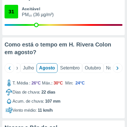
conteúdos.
Aceitável
31
PM₁₀ (36 µg/m³)
ção
ão através
de
,
 e
Como está o tempo em H. Rivera Colon
em
agosto
?
dos,
publicidade
s, estudos
o
Junho
Julho
Agosto
Setembro
Outubro
Novembro
a e
mento de
T. Média :
26°C
Máx.:
30°C
Min:
24°C
ossos 1199
Dias de chuva:
22
dias
eiros
Acum. de chuva:
107 mm
Vento médio:
11 km/h