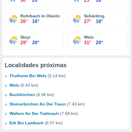
30°
20°
25°
18°
Rohrbach In Oberösterreich
Schärding
26°
16°
27°
18°
Steyr
Wels
29°
20°
31°
20°
Localidades próximas
Thalheim Bei Wels
(5.14 km)
Wels
(5.43 km)
Buchkirchen
(6.96 km)
Steinerkirchen An Der Traun
(7.43 km)
Wallern An Der Trattnach
(7.58 km)
Edt Bei Lambach
(8.07 km)