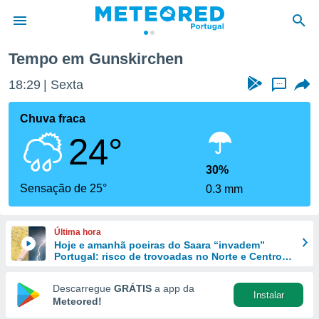
Tempo em Gunskirchen
de
18:30
Sexta
...
 da
empo.pt) foi
Chuva fraca
or
24°
is para
e as
 fornecidas
30%
 qualidade.
Sensação de 25°
0.3 mm
r a este
s das
opções:
Última hora
Hoje e amanhã poeiras do Saara “invadem”
ookies e
Portugal: risco de trovoadas no Norte e Centro
 forma
aumenta
Descarregue
GRÁTIS
a app da
Instalar
e digital
Meteored!
da,