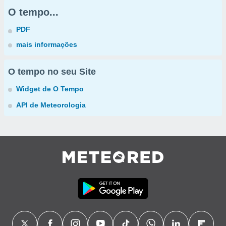
O tempo...
PDF
mais informações
O tempo no seu Site
Widget de O Tempo
API de Meteorologia