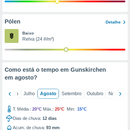
conteúdos.
ção
Pólen
Detalhe
ão através
de
Baixo
,
Relva (24 #/m³)
 e
dos,
publicidade
s, estudos
Como está o tempo em Gunskirchen
a e
mento de
em
agosto
?
ossos 1199
o
Junho
Julho
Agosto
Setembro
Outubro
Novembro
eiros
T. Média :
20°C
Máx.:
25°C
Min:
15°C
Dias de chuva:
12
dias
Acum. de chuva:
93 mm