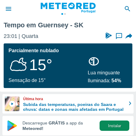
Tempo em Guernsey - SK
de
23:01
Quarta
...
 da
empo.pt) foi
Parcialmente nublado
or
15°
is para
e as
 fornecidas
Lua minguante
 qualidade.
Sensação de 15°
Iluminada:
54%
r a este
s das
opções:
Última hora
Subida das temperaturas, poeiras do Saara e
ookies e
chuva: datas e zonas mais afetadas em Portugal
 forma
Descarregue
GRÁTIS
a app da
Instalar
e digital
Meteored!
da,