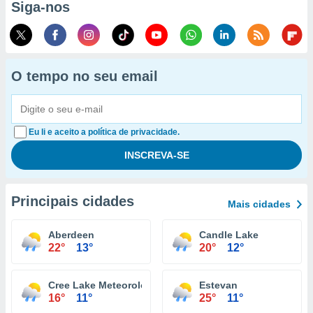
Siga-nos
O tempo no seu email
Eu li e aceito a política de privacidade.
Principais cidades
Mais cidades
Aberdeen
Candle Lake
22°
13°
20°
12°
Cree Lake Meteorological Aeronautical Presentation S
Estevan
16°
11°
25°
11°