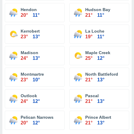
Hendon
Hudson Bay
20°
11°
21°
11°
Kerrobert
La Loche
23°
13°
19°
11°
Madison
Maple Creek
24°
13°
25°
12°
Montmartre
North Battleford
23°
10°
21°
13°
Outlook
Pascal
24°
12°
21°
13°
Pelican Narrows
Prince Albert
20°
12°
21°
13°