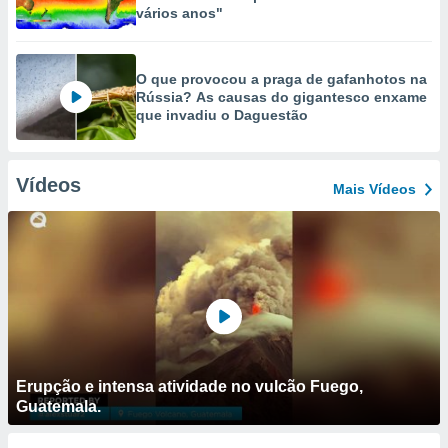
vários anos"
O que provocou a praga de gafanhotos na
Rússia? As causas do gigantesco enxame
que invadiu o Daguestão
Vídeos
Mais Vídeos
Erupção e intensa atividade no vulcão Fuego,
Guatemala.