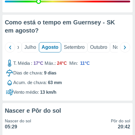
conteúdos.
ção
Como está o tempo em Guernsey - SK
ão através
em
agosto
?
de
,
 e
o
Junho
Julho
Agosto
Setembro
Outubro
Novembro
dos,
publicidade
T. Média :
17°C
Máx.:
24°C
Min:
11°C
s, estudos
Dias de chuva:
9
dias
a e
mento de
Acum. de chuva:
63 mm
Vento médio:
13 km/h
ossos 1199
eiros
Nascer e Pôr do sol
Nascer do sol
Pôr do sol
05:29
20:42