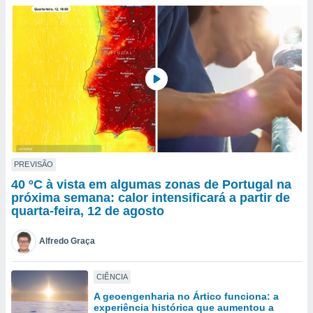
para lhe
licidade e
ados com
esmo. Pode
ais
s na nossa
 Cookies
e
u
nto a
omento,
 botão
de cookies
PREVISÃO
na parte
40 ºC à vista em algumas zonas de Portugal na
nossa
próxima semana: calor intensificará a partir de
.
quarta-feira, 12 de agosto
IVAMENTE,
Alfredo Graça
as
CIÊNCIA
tes a
A geoengenharia no Ártico funciona: a
experiência histórica que aumentou a