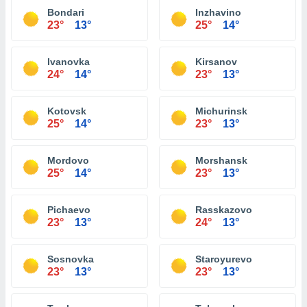
Bondari
Inzhavino
23°
13°
25°
14°
Ivanovka
Kirsanov
24°
14°
23°
13°
Kotovsk
Michurinsk
25°
14°
23°
13°
Mordovo
Morshansk
25°
14°
23°
13°
Pichaevo
Rasskazovo
23°
13°
24°
13°
Sosnovka
Staroyurevo
23°
13°
23°
13°