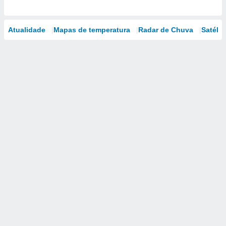
Atualidade
Mapas de temperatura
Radar de Chuva
Satélit