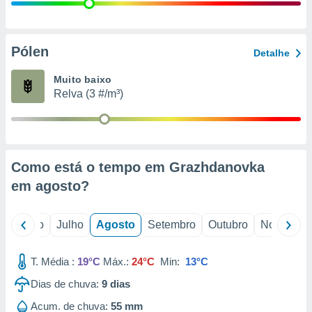
conteúdos.
ção
Pólen
Detalhe
ão através
de
Muito baixo
,
Relva (3 #/m³)
 e
dos,
publicidade
s, estudos
Como está o tempo em Grazhdanovka
a e
mento de
em
agosto
?
ossos 1199
o
Junho
Julho
Agosto
Setembro
Outubro
Novembro
eiros
T. Média :
19°C
Máx.:
24°C
Min:
13°C
Dias de chuva:
9
dias
Acum. de chuva:
55 mm