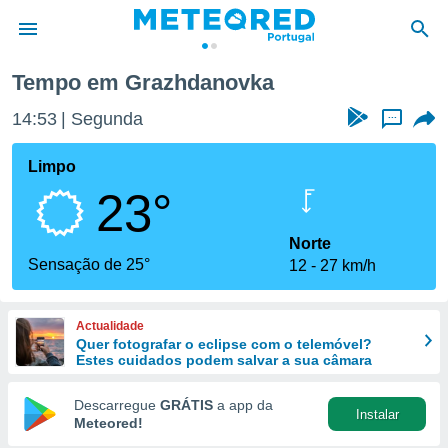
Tempo em Grazhdanovka
de
14:53
Segunda
...
 da
empo.pt) foi
Limpo
or
23°
is para
e as
 fornecidas
Norte
 qualidade.
Sensação de 25°
12
27 km/h
r a este
s das
opções:
Actualidade
Quer fotografar o eclipse com o telemóvel?
ookies e
Estes cuidados podem salvar a sua câmara
 forma
Descarregue
GRÁTIS
a app da
Instalar
e digital
Meteored!
da,