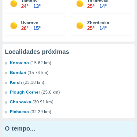
Tambov
Tokarevka
24°
13°
25°
14°
Uvarovo
Zherdevka
26°
15°
25°
14°
Localidades próximas
Korovino
(15.62 km)
Bondari
(15.74 km)
Kersh
(23.18 km)
Plough Corner
(25.6 km)
Chupovka
(30.91 km)
Pichaevo
(32.29 km)
O tempo...