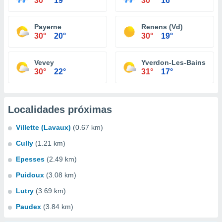
30°
19°
30°
16°
Payerne
Renens (Vd)
30°
20°
30°
19°
Vevey
Yverdon-Les-Bains
30°
22°
31°
17°
Localidades próximas
Villette (Lavaux)
(0.67 km)
Cully
(1.21 km)
Epesses
(2.49 km)
Puidoux
(3.08 km)
Lutry
(3.69 km)
Paudex
(3.84 km)