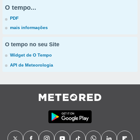
O tempo...
PDF
mais informações
O tempo no seu Site
Widget de O Tempo
API de Meteorologia