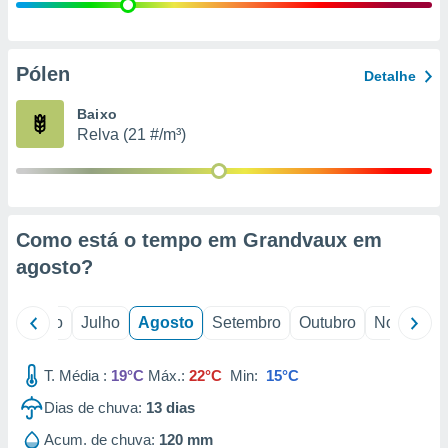
conteúdos.
ção
Pólen
Detalhe
ão através
de
Baixo
,
Relva (21 #/m³)
 e
dos,
publicidade
s, estudos
Como está o tempo em Grandvaux em
a e
mento de
agosto
?
ossos 1199
o
Junho
Julho
Agosto
Setembro
Outubro
Novembro
eiros
T. Média :
19°C
Máx.:
22°C
Min:
15°C
Dias de chuva:
13
dias
Acum. de chuva:
120 mm