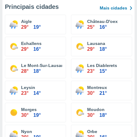
Principais cidades
Mais cidades
Aigle
Château-D'oex
29°
19°
25°
16°
Echallens
Lausana
29°
16°
29°
18°
Le Mont-Sur-Lausanne
Les Diablerets
28°
18°
23°
15°
Leysin
Montreux
23°
14°
30°
21°
Morges
Moudon
30°
19°
30°
18°
Nyon
Orbe