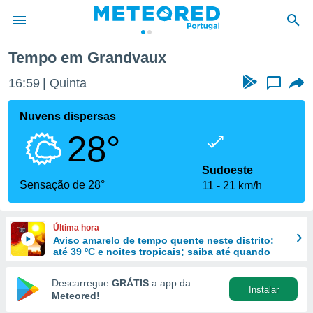
Tempo em Grandvaux
de
16:59
Quinta
...
 da
empo.pt) foi
Nuvens dispersas
or
28°
is para
e as
 fornecidas
Sudoeste
 qualidade.
Sensação de 28°
11
21 km/h
r a este
s das
opções:
Última hora
Aviso amarelo de tempo quente neste distrito:
ookies e
até 39 ºC e noites tropicais; saiba até quando
 forma
Descarregue
GRÁTIS
a app da
Instalar
e digital
Meteored!
da,