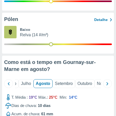
conteúdos.
ção
Pólen
Detalhe
ão através
de
Baixo
,
Relva (14 #/m³)
 e
dos,
publicidade
s, estudos
Como está o tempo em Gournay-sur-
a e
mento de
Marne em
agosto
?
ossos 1199
o
Junho
Julho
Agosto
Setembro
Outubro
Novembro
eiros
T. Média :
19°C
Máx.:
25°C
Min:
14°C
Dias de chuva:
10
dias
Acum. de chuva:
61 mm