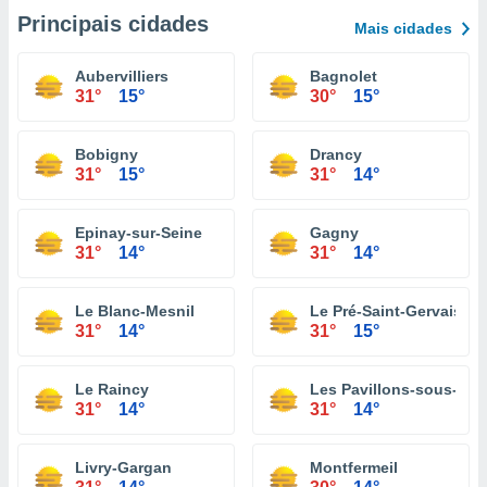
Principais cidades
Mais cidades
Aubervilliers
Bagnolet
31°
15°
30°
15°
Bobigny
Drancy
31°
15°
31°
14°
Epinay-sur-Seine
Gagny
31°
14°
31°
14°
Le Blanc-Mesnil
Le Pré-Saint-Gervais
31°
14°
31°
15°
Le Raincy
Les Pavillons-sous-Boi
31°
14°
31°
14°
Livry-Gargan
Montfermeil