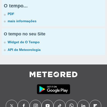
O tempo...
PDF
mais informações
O tempo no seu Site
Widget de O Tempo
API de Meteorologia