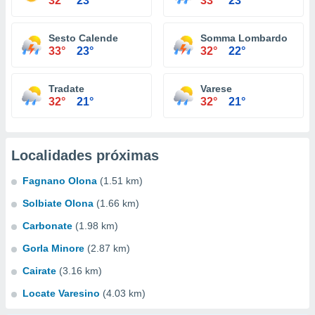
32°
23°
33°
23°
Sesto Calende
Somma Lombardo
33°
23°
32°
22°
Tradate
Varese
32°
21°
32°
21°
Localidades próximas
Fagnano Olona
(1.51 km)
Solbiate Olona
(1.66 km)
Carbonate
(1.98 km)
Gorla Minore
(2.87 km)
Cairate
(3.16 km)
Locate Varesino
(4.03 km)