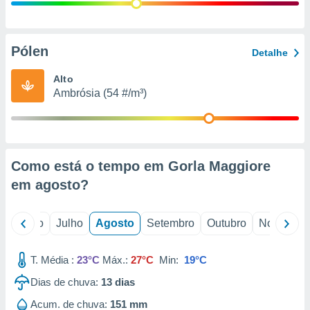
conteúdos.
ção
Pólen
Detalhe
ão através
de
Alto
,
Ambrósia (54 #/m³)
 e
dos,
publicidade
s, estudos
Como está o tempo em Gorla Maggiore
a e
mento de
em
agosto
?
ossos 1199
o
Junho
Julho
Agosto
Setembro
Outubro
Novembro
eiros
T. Média :
23°C
Máx.:
27°C
Min:
19°C
Dias de chuva:
13
dias
Acum. de chuva:
151 mm