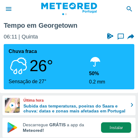
Tempo em Georgetown
de
06:11
Quinta
...
 da
empo.pt) foi
Chuva fraca
or
26°
is para
e as
 fornecidas
50%
 qualidade.
Sensação de 27°
0.2 mm
r a este
s das
opções:
Última hora
Subida das temperaturas, poeiras do Saara e
ookies e
chuva: datas e zonas mais afetadas em Portugal
 forma
Descarregue
GRÁTIS
a app da
Instalar
e digital
Meteored!
da,