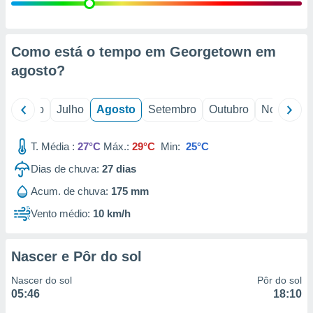
conteúdos.
ção
Como está o tempo em Georgetown em
ão através
agosto
?
de
,
 e
o
Junho
Julho
Agosto
Setembro
Outubro
Novembro
dos,
publicidade
T. Média :
27°C
Máx.:
29°C
Min:
25°C
s, estudos
Dias de chuva:
27
dias
a e
mento de
Acum. de chuva:
175 mm
Vento médio:
10 km/h
ossos 1199
eiros
Nascer e Pôr do sol
Nascer do sol
Pôr do sol
05:46
18:10