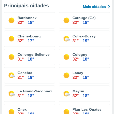
Principais cidades
Mais cidades
Bardonnex
Carouge (Ge)
32°
18°
32°
18°
Chêne-Bourg
Collex-Bossy
32°
17°
31°
19°
Collonge-Bellerive
Cologny
31°
18°
32°
18°
Genebra
Lancy
31°
19°
32°
18°
Le Grand-Saconnex
Meyrin
31°
18°
32°
18°
Onex
Plan-Les-Ouates