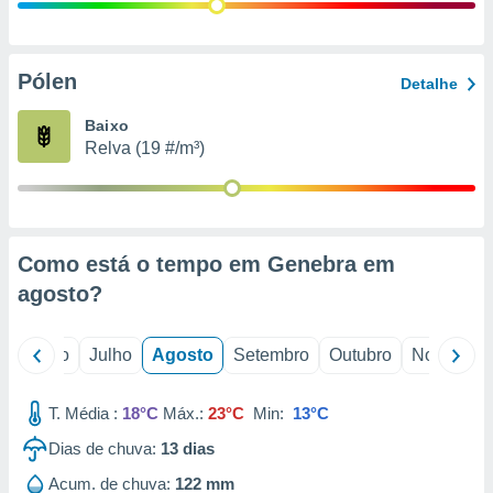
conteúdos.
ção
Pólen
Detalhe
ão através
de
Baixo
,
Relva (19 #/m³)
 e
dos,
publicidade
s, estudos
Como está o tempo em Genebra em
a e
mento de
agosto
?
ossos 1199
o
Junho
Julho
Agosto
Setembro
Outubro
Novembro
eiros
T. Média :
18°C
Máx.:
23°C
Min:
13°C
Dias de chuva:
13
dias
Acum. de chuva:
122 mm