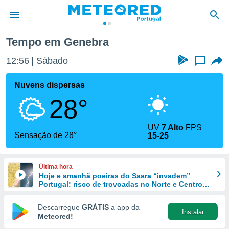
Tempo em Genebra
de
12:56
Sábado
...
 da
empo.pt) foi
Nuvens dispersas
or
28°
is para
e as
 fornecidas
UV
7 Alto
FPS
 qualidade.
Sensação de 28°
15-25
r a este
s das
opções:
Última hora
Hoje e amanhã poeiras do Saara “invadem”
ookies e
Portugal: risco de trovoadas no Norte e Centro
 forma
aumenta
Descarregue
GRÁTIS
a app da
Instalar
e digital
Meteored!
da,