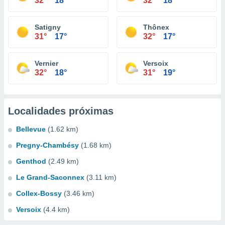
32°
18°
32°
18°
Satigny
Thônex
31°
17°
32°
17°
Vernier
Versoix
32°
18°
31°
19°
Localidades próximas
Bellevue
(1.62 km)
Pregny-Chambésy
(1.68 km)
Genthod
(2.49 km)
Le Grand-Saconnex
(3.11 km)
Collex-Bossy
(3.46 km)
Versoix
(4.4 km)