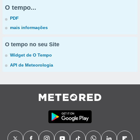
O tempo...
PDF
mais informações
O tempo no seu Site
Widget de O Tempo
API de Meteorologia