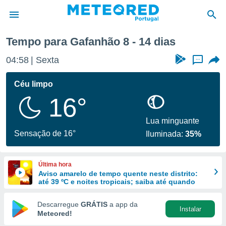
Tempo para Gafanhão 8 - 14 dias
de
04:58
Sexta
...
 da
empo.pt) foi
Céu limpo
or
16°
is para
e as
 fornecidas
Lua minguante
 qualidade.
Sensação de 16°
Iluminada:
35%
r a este
s das
opções:
Última hora
Aviso amarelo de tempo quente neste distrito:
ookies e
até 39 ºC e noites tropicais; saiba até quando
 forma
Descarregue
GRÁTIS
a app da
Instalar
e digital
Meteored!
da,