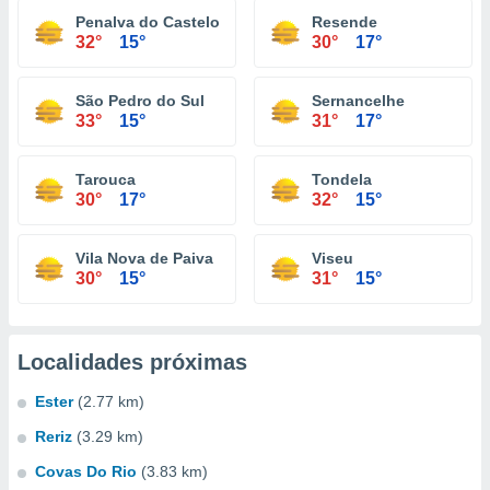
Penalva do Castelo
Resende
32°
15°
30°
17°
São Pedro do Sul
Sernancelhe
33°
15°
31°
17°
Tarouca
Tondela
30°
17°
32°
15°
Vila Nova de Paiva
Viseu
30°
15°
31°
15°
Localidades próximas
Ester
(2.77 km)
Reriz
(3.29 km)
Covas Do Rio
(3.83 km)