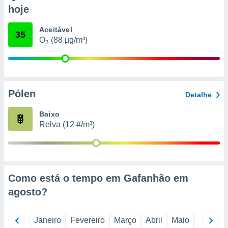
o qual se
hoje
ara tal,
 o seu
Aceitável
35
to ou opor-
O₃ (88 µg/m³)
essamento
m qualquer
ando em “
 ou na
Pólen
 Cookies
Detalhe
te.
Baixo
 nossos
Relva (12 #/m³)
s o
o de
Como está o tempo em Gafanhão em
e/ou aceder
agosto
?
ões num
utilizar
ados para
Janeiro
Fevereiro
Março
Abril
Maio
Junho
publicidade,