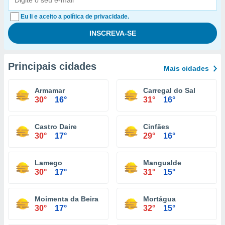
Eu li e aceito a política de privacidade.
Principais cidades
Mais cidades
Armamar
Carregal do Sal
30°
16°
31°
16°
Castro Daire
Cinfães
30°
17°
29°
16°
Lamego
Mangualde
30°
17°
31°
15°
Moimenta da Beira
Mortágua
30°
17°
32°
15°