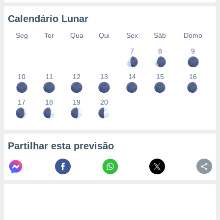
conteúdos.
Calendário Lunar
ção
Seg
Ter
Qua
Qui
Sex
Sáb
Domo
ão através
7
8
9
de
,
 e
10
11
12
13
14
15
16
dos,
publicidade
17
18
19
20
s, estudos
a e
mento de
Partilhar esta previsão
ossos 1199
eiros