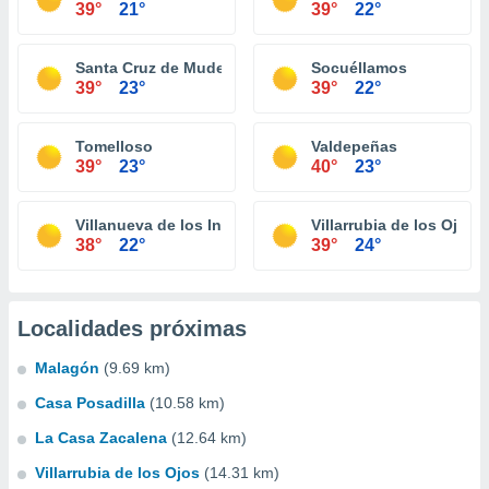
39°
21°
39°
22°
Santa Cruz de Mudela
Socuéllamos
39°
23°
39°
22°
Tomelloso
Valdepeñas
39°
23°
40°
23°
Villanueva de los Infantes
Villarrubia de los Ojos
38°
22°
39°
24°
Localidades próximas
Malagón
(9.69 km)
Casa Posadilla
(10.58 km)
La Casa Zacalena
(12.64 km)
Villarrubia de los Ojos
(14.31 km)