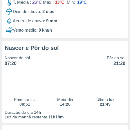
T. Média :
26°C
Máx.:
33°C
Min:
19°C
Dias de chuva:
2
dias
Acum. de chuva:
9 mm
Vento médio:
9 km/h
Nascer e Pôr do sol
Nascer do sol
Pôr do sol
07:20
21:20
Primeira luz
Meio-dia
Última luz
06:51
14:20
21:49
Duração do dia
14h
Luz da manhã restante
11h19m