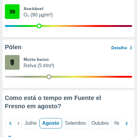
conteúdos.
Aceitável
36
O₃ (90 µg/m³)
ção
ão através
de
,
 e
Pólen
Detalhe
dos,
Muito baixo
publicidade
Relva (5 #/m³)
s, estudos
a e
mento de
ossos 1199
Como está o tempo em Fuente el
eiros
Fresno em
agosto
?
o
Junho
Julho
Agosto
Setembro
Outubro
Novembro