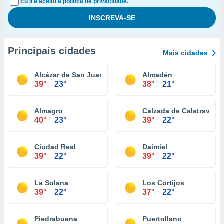
Eu li e aceito a política de privacidade.
Principais cidades
Mais cidades
Alcázar de San Juan
Almadén
39°
23°
38°
21°
Almagro
Calzada de Calatrava
40°
23°
39°
22°
Ciudad Real
Daimiel
39°
22°
39°
22°
La Solana
Los Cortijos
39°
22°
37°
22°
Piedrabuena
Puertollano