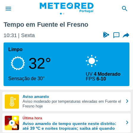
Fuente el Fresno
Tempo em Fuente el Fresno
de
10:31
Sexta
...
 da
empo.pt) foi
Limpo
or
32°
is para
e as
 fornecidas
UV
4 Moderado
 qualidade.
Sensação de 30°
FPS
6-10
r a este
s das
opções:
Aviso amarelo
Aviso moderado por temperaturas elevadas em Fuente el
ookies e
Fresno hoje
 forma
Última hora
e digital
Aviso amarelo de tempo quente neste distrito:
até 39 ºC e noites tropicais; saiba até quando
da,