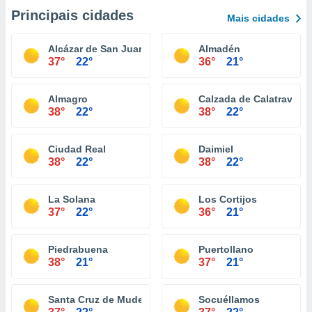
Principais cidades
Mais cidades
Alcázar de San Juan
Almadén
37°
22°
36°
21°
Almagro
Calzada de Calatrava
38°
22°
38°
22°
Ciudad Real
Daimiel
38°
22°
38°
22°
La Solana
Los Cortijos
37°
22°
36°
21°
Piedrabuena
Puertollano
38°
21°
37°
21°
Santa Cruz de Mudela
Socuéllamos