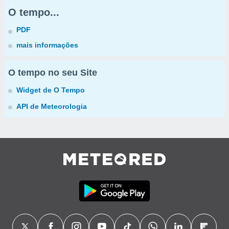
O tempo...
PDF
mais informações
O tempo no seu Site
Widget de O Tempo
API de Meteorologia