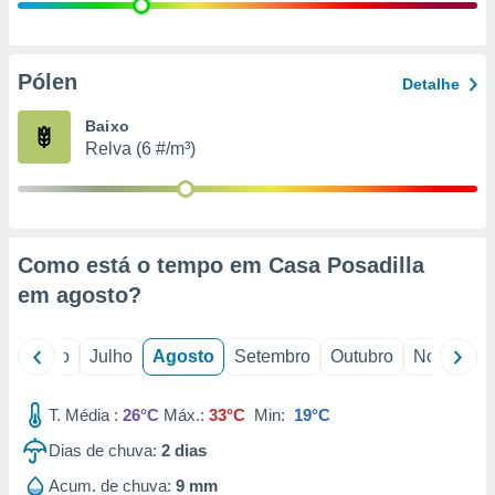
conteúdos.
ção
Pólen
Detalhe
ão através
de
Baixo
,
Relva (6 #/m³)
 e
dos,
publicidade
s, estudos
Como está o tempo em Casa Posadilla
a e
mento de
em
agosto
?
ossos 1199
o
Junho
Julho
Agosto
Setembro
Outubro
Novembro
eiros
T. Média :
26°C
Máx.:
33°C
Min:
19°C
Dias de chuva:
2
dias
Acum. de chuva:
9 mm