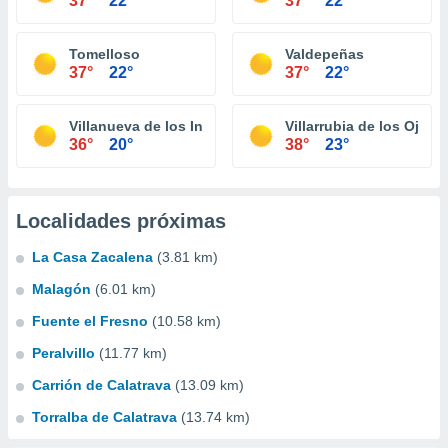
37°
22°
37°
22°
Tomelloso
Valdepeñas
37°
22°
37°
22°
Villanueva de los Infantes
Villarrubia de los Ojos
36°
20°
38°
23°
Localidades próximas
La Casa Zacalena
(3.81 km)
Malagón
(6.01 km)
Fuente el Fresno
(10.58 km)
Peralvillo
(11.77 km)
Carrión de Calatrava
(13.09 km)
Torralba de Calatrava
(13.74 km)