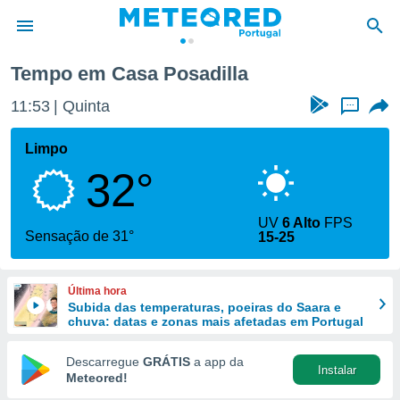
Casa Posadilla
Tempo em Casa Posadilla
de
11:53
Quinta
...
 da
empo.pt) foi
Limpo
or
32°
is para
e as
 fornecidas
UV
6 Alto
FPS
 qualidade.
Sensação de 31°
15-25
r a este
s das
opções:
Última hora
Subida das temperaturas, poeiras do Saara e
ookies e
chuva: datas e zonas mais afetadas em Portugal
 forma
Descarregue
GRÁTIS
a app da
Instalar
e digital
Meteored!
da,