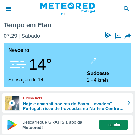
Tempo em Ftan
de
07:29
Sábado
...
 da
empo.pt) foi
Nevoeiro
or
14°
is para
e as
 fornecidas
Sudoeste
 qualidade.
Sensação de 14°
2
4 km/h
r a este
s das
opções:
Última hora
Hoje e amanhã poeiras do Saara “invadem”
ookies e
Portugal: risco de trovoadas no Norte e Centro
 forma
aumenta
Descarregue
GRÁTIS
a app da
Instalar
e digital
Meteored!
da,