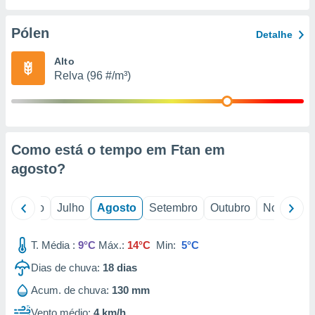
conteúdos.
Pólen
Detalhe
ção
Alto
ão através
Relva (96 #/m³)
de
,
 e
dos,
publicidade
Como está o tempo em Ftan em
s, estudos
agosto
?
a e
mento de
o
Junho
Julho
Agosto
Setembro
Outubro
Novembro
ossos 1199
eiros
T. Média :
9°C
Máx.:
14°C
Min:
5°C
Dias de chuva:
18
dias
Acum. de chuva:
130 mm
Vento médio:
4 km/h