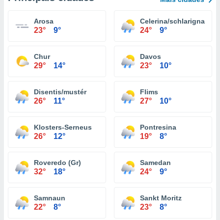
Arosa
Celerina/schlarigna
23°
9°
24°
9°
Chur
Davos
29°
14°
23°
10°
Disentis/mustér
Flims
26°
11°
27°
10°
Klosters-Serneus
Pontresina
26°
12°
19°
8°
Roveredo (Gr)
Samedan
32°
18°
24°
9°
Samnaun
Sankt Moritz
22°
8°
23°
8°