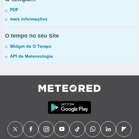
PDF
mais informações
O tempo no seu Site
Widget de O Tempo
API de Meteorologia