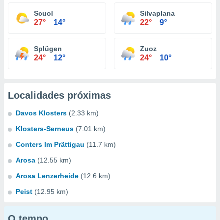
Scuol
Silvaplana
27°
14°
22°
9°
Splügen
Zuoz
24°
12°
24°
10°
Localidades próximas
Davos Klosters
(2.33 km)
Klosters-Serneus
(7.01 km)
Conters Im Prättigau
(11.7 km)
Arosa
(12.55 km)
Arosa Lenzerheide
(12.6 km)
Peist
(12.95 km)
O tempo...