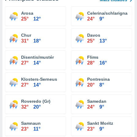
Arosa
Celerina/schlarigna
25°
12°
24°
9°
Chur
Davos
31°
18°
25°
13°
Disentis/mustér
Flims
27°
14°
28°
16°
Klosters-Serneus
Pontresina
27°
14°
20°
8°
Roveredo (Gr)
Samedan
32°
20°
24°
9°
Samnaun
Sankt Moritz
23°
11°
23°
9°