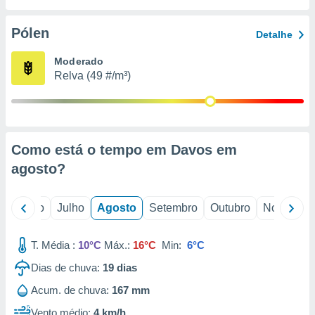
conteúdos.
Pólen
Detalhe
ção
Moderado
ão através
Relva (49 #/m³)
de
,
 e
dos,
publicidade
Como está o tempo em Davos em
s, estudos
agosto
?
a e
mento de
o
Junho
Julho
Agosto
Setembro
Outubro
Novembro
ossos 1199
eiros
T. Média :
10°C
Máx.:
16°C
Min:
6°C
Dias de chuva:
19
dias
Acum. de chuva:
167 mm
Vento médio:
4 km/h