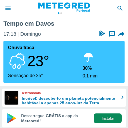
Tempo em Davos
de
17:18
Domingo
...
 da
empo.pt) foi
Chuva fraca
or
23°
is para
e as
 fornecidas
30%
 qualidade.
Sensação de 25°
0.1 mm
r a este
s das
opções:
Astronomia
Incrível: descoberto um planeta potencialmente
ookies e
habitável a apenas 25 anos-luz da Terra
 forma
Descarregue
GRÁTIS
a app da
Instalar
e digital
Meteored!
da,