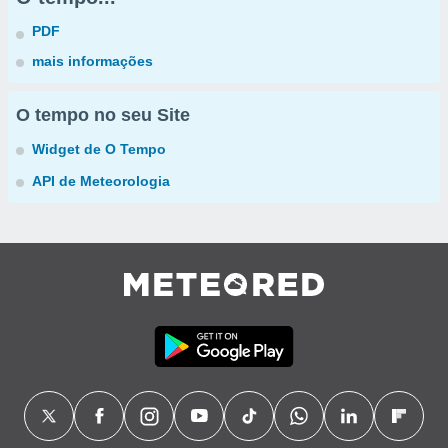
PDF
mais informações
O tempo no seu Site
Widget de O Tempo
API de Meteorologia