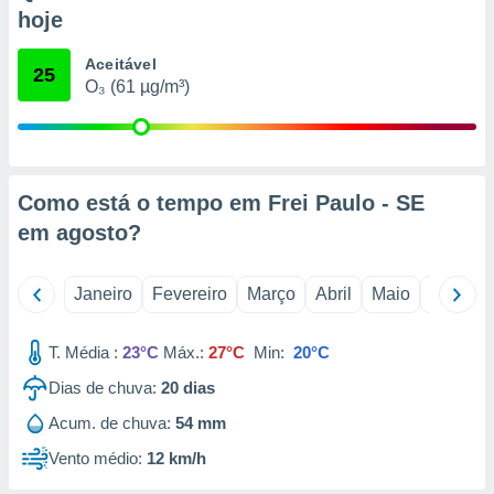
o qual se
hoje
ara tal,
 o seu
Aceitável
25
to ou opor-
O₃ (61 µg/m³)
essamento
m qualquer
ando em “
 ou na
Como está o tempo em Frei Paulo - SE
 Cookies
te.
em
agosto
?
 nossos
Janeiro
Fevereiro
Março
Abril
Maio
Junho
s o
T. Média :
23°C
Máx.:
27°C
Min:
20°C
o de
Dias de chuva:
20
dias
e/ou aceder
Acum. de chuva:
54 mm
ões num
utilizar
Vento médio:
12 km/h
ados para
publicidade,