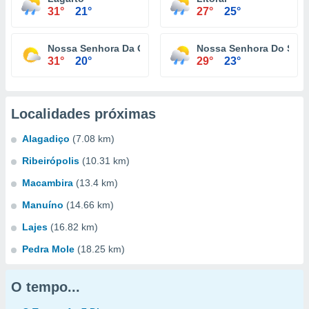
31°
21°
27°
25°
Nossa Senhora Da Glória
Nossa Senhora Do Soco
31°
20°
29°
23°
Localidades próximas
Alagadiço
(7.08 km)
Ribeirópolis
(10.31 km)
Macambira
(13.4 km)
Manuíno
(14.66 km)
Lajes
(16.82 km)
Pedra Mole
(18.25 km)
O tempo...