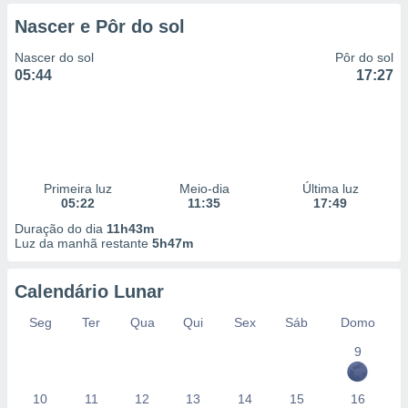
 para
Nascer e Pôr do sol
a, utilizar
Nascer do sol
Pôr do sol
selecionar
05:44
17:27
a, criar
personalizar
tilizar
selecionar
dos, medir
Primeira luz
Meio-dia
Última luz
nho da
05:22
11:35
17:49
, medir o
Duração do dia
11h43m
o dos
Luz da manhã restante
5h47m
r os
ravés de
Calendário Lunar
s ou
Seg
Ter
Qua
Qui
Sex
Sáb
Domo
s de dados
es fontes,
9
 e melhorar
ilizar dados
ara
10
11
12
13
14
15
16