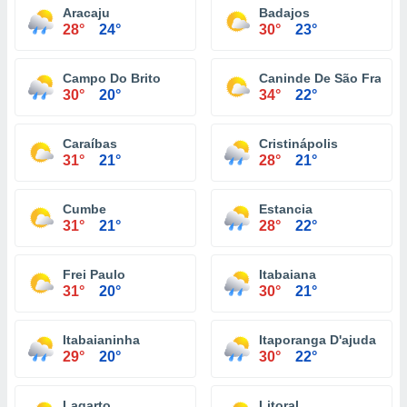
Aracaju
Badajos
28°
24°
30°
23°
Campo Do Brito
Caninde De São Franci
30°
20°
34°
22°
Caraíbas
Cristinápolis
31°
21°
28°
21°
Cumbe
Estancia
31°
21°
28°
22°
Frei Paulo
Itabaiana
31°
20°
30°
21°
Itabaianinha
Itaporanga D'ajuda
29°
20°
30°
22°
Lagarto
Litoral