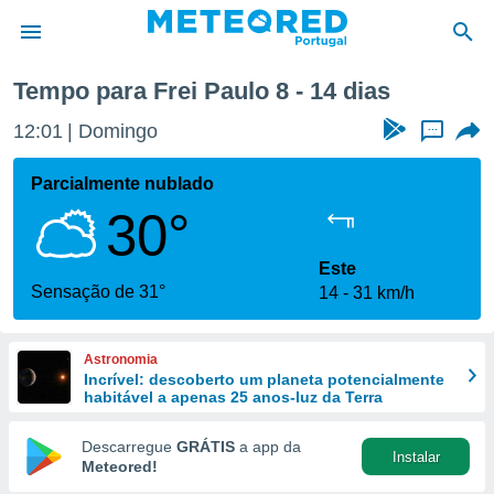
Tempo para Frei Paulo 8 - 14 dias
de
12:01
Domingo
...
 da
empo.pt) foi
Parcialmente nublado
or
30°
is para
e as
 fornecidas
Este
 qualidade.
Sensação de 31°
14
31 km/h
r a este
s das
opções:
Astronomia
Incrível: descoberto um planeta potencialmente
ookies e
habitável a apenas 25 anos-luz da Terra
 forma
Descarregue
GRÁTIS
a app da
Instalar
e digital
Meteored!
da,