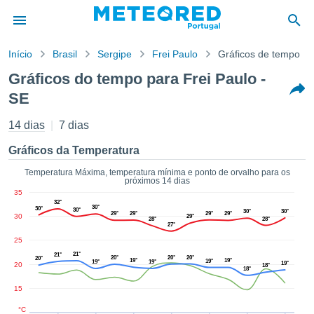
Início
Brasil
Sergipe
Frei Paulo
Gráficos de tempo
o de
Gráficos do tempo para Frei Paulo -
cidade
SE
eúdo da
empo.pt) foi
14 dias
7 dias
ado por
nais para
Gráficos da Temperatura
r que as
 fornecidas
Temperatura Máxima, temperatura mínima e ponto de orvalho para os
 qualidade.
próximos 14 dias
er a este
35
32°
avés das
30°
30°
30°
30°
30°
29°
29°
29°
29°
30
s opções:
29°
28°
28°
27°
25
cookies e
21°
21°
de forma
20°
20°
20°
20°
19°
19°
19°
19°
19°
19°
20
18°
18°
uita
15
ade digital
lizada,
°C