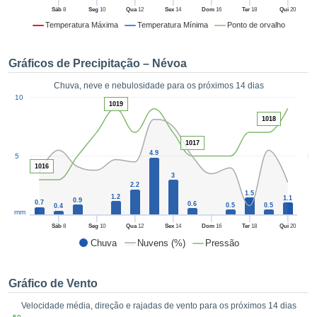
da em
Sáb
8
Seg
10
Qua
12
Sex
14
Dom
16
Ter
18
Qui
20
 recolhidas
Temperatura Máxima
Temperatura Mínima
Ponto de orvalho
 cookies ou
logias
s, permite-
Gráficos de Precipitação – Névoa
iar a nossa
de para
Chuva, neve e nebulosidade para os próximos 14 dias
ACEITAR
1
a fornecer-
10
E
1019
dos de alta
CONTINUAR
1018
ade sem
r custo.
1017
CONFIGURAÇÕES
4.9
5
5
 no botão
1016
continuar",
3
2.2
eder ao
1.5
1.2
1.1
ceitando a
0.9
0.7
0.6
0.5
0.5
0.4
mm
de todos os
róprios ou
Sáb
8
Seg
10
Qua
12
Sex
14
Dom
16
Ter
18
Qui
20
 parceiros,
Chuva
Nuvens (%)
Pressão
permitem
analisar o
mento no
Gráfico de Vento
 bem como
Velocidade média, direção e rajadas de vento para os próximos 14 dias
r um perfil