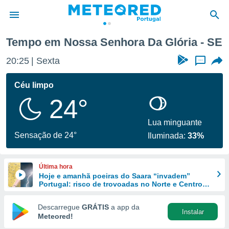
Tempo em Nossa Senhora Da Glória - SE
de
20:25
Sexta
...
 da
empo.pt) foi
Céu limpo
or
24°
is para
e as
 fornecidas
Lua minguante
 qualidade.
Sensação de 24°
Iluminada:
33%
r a este
s das
opções:
Última hora
Hoje e amanhã poeiras do Saara “invadem”
ookies e
Portugal: risco de trovoadas no Norte e Centro
 forma
aumenta
Descarregue
GRÁTIS
a app da
Instalar
e digital
Meteored!
da,