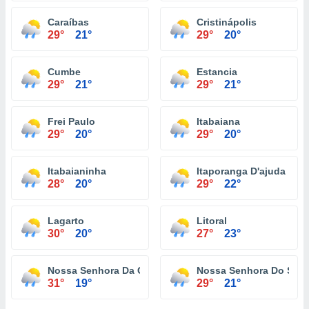
Caraíbas
Cristinápolis
29°
21°
29°
20°
Cumbe
Estancia
29°
21°
29°
21°
Frei Paulo
Itabaiana
29°
20°
29°
20°
Itabaianinha
Itaporanga D'ajuda
28°
20°
29°
22°
Lagarto
Litoral
30°
20°
27°
23°
Nossa Senhora Da Glória
Nossa Senhora Do Soco
31°
19°
29°
21°