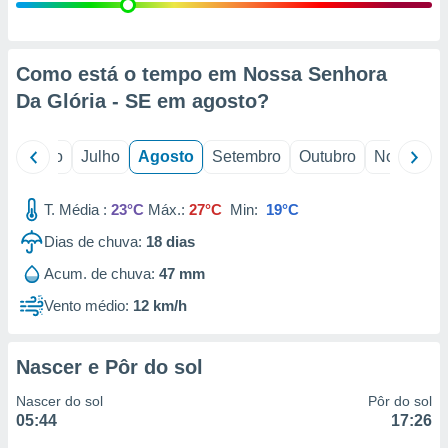
conteúdos.
ção
Como está o tempo em Nossa Senhora
ão através
Da Glória - SE em
agosto
?
de
,
 e
o
Junho
Julho
Agosto
Setembro
Outubro
Novembro
dos,
publicidade
T. Média :
23°C
Máx.:
27°C
Min:
19°C
s, estudos
Dias de chuva:
18
dias
a e
mento de
Acum. de chuva:
47 mm
Vento médio:
12 km/h
ossos 1199
eiros
Nascer e Pôr do sol
Nascer do sol
Pôr do sol
05:44
17:26