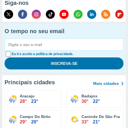
Siga-nos
O tempo no seu email
Eu li e aceito a política de privacidade.
Principais cidades
Mais cidades
Aracaju
Badajos
28°
23°
30°
22°
Campo Do Brito
Caninde De São Franci
29°
20°
33°
21°