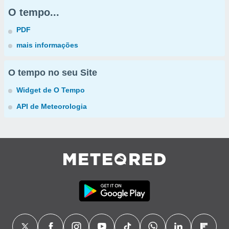
O tempo...
PDF
mais informações
O tempo no seu Site
Widget de O Tempo
API de Meteorologia