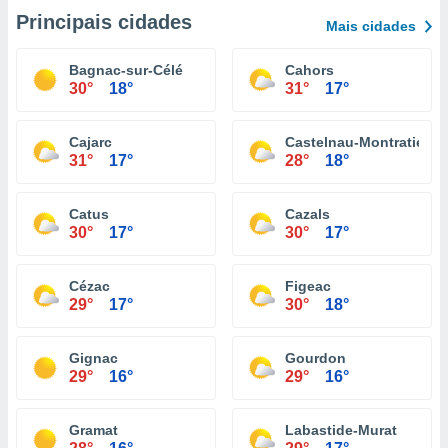
Principais cidades
Mais cidades
Bagnac-sur-Célé
Cahors
30°
18°
31°
17°
Cajarc
Castelnau-Montratier
31°
17°
28°
18°
Catus
Cazals
30°
17°
30°
17°
Cézac
Figeac
29°
17°
30°
18°
Gignac
Gourdon
29°
16°
29°
16°
Gramat
Labastide-Murat