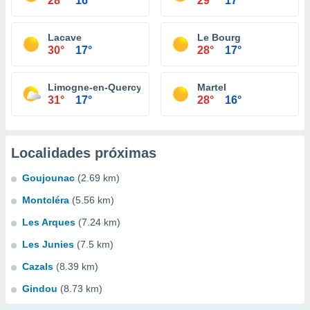
28°
16°
29°
17°
Lacave
Le Bourg
30°
17°
28°
17°
Limogne-en-Quercy
Martel
31°
17°
28°
16°
Localidades próximas
Goujounac
(2.69 km)
Montcléra
(5.56 km)
Les Arques
(7.24 km)
Les Junies
(7.5 km)
Cazals
(8.39 km)
Gindou
(8.73 km)