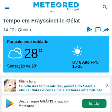
Tempo em Frayssinet-le-Gélat
de
14:20
Quinta
...
 da
empo.pt) foi
Parcialmente nublado
or
28°
is para
e as
 fornecidas
UV
6 Alto
FPS
 qualidade.
Sensação de 28°
15-25
r a este
s das
opções:
Última hora
Subida das temperaturas, poeiras do Saara e
ookies e
chuva: datas e zonas mais afetadas em Portugal
 forma
Descarregue
GRÁTIS
a app da
Instalar
e digital
Meteored!
da,