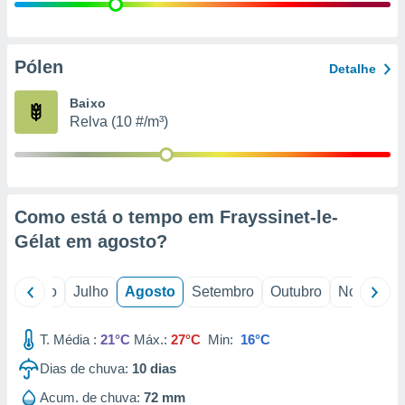
conteúdos.
ção
Pólen
Detalhe
ão através
de
Baixo
,
Relva (10 #/m³)
 e
dos,
publicidade
s, estudos
Como está o tempo em Frayssinet-le-
a e
mento de
Gélat em
agosto
?
ossos 1199
o
Junho
Julho
Agosto
Setembro
Outubro
Novembro
eiros
T. Média :
21°C
Máx.:
27°C
Min:
16°C
Dias de chuva:
10
dias
Acum. de chuva:
72 mm