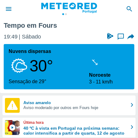
Tempo em Fours
de
19:49
Sábado
...
 da
empo.pt) foi
Nuvens dispersas
or
30°
is para
e as
 fornecidas
Noroeste
 qualidade.
Sensação de 29°
3
11 km/h
r a este
s das
opções:
Aviso amarelo
Aviso moderado por outros em Fours hoje
ookies e
 forma
Última hora
e digital
40 ºC à vista em Portugal na próxima semana:
calor intensifica a partir de quarta, 12 de agosto
da,