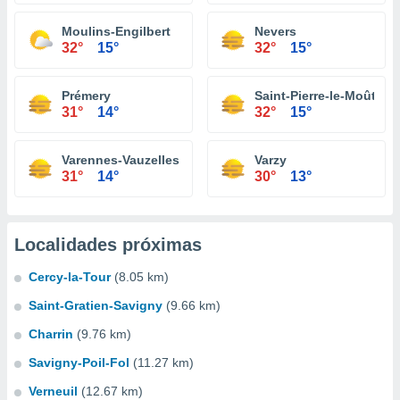
Moulins-Engilbert
Nevers
32°
15°
32°
15°
Prémery
Saint-Pierre-le-Moûtier
31°
14°
32°
15°
Varennes-Vauzelles
Varzy
31°
14°
30°
13°
Localidades próximas
Cercy-la-Tour
(8.05 km)
Saint-Gratien-Savigny
(9.66 km)
Charrin
(9.76 km)
Savigny-Poil-Fol
(11.27 km)
Verneuil
(12.67 km)