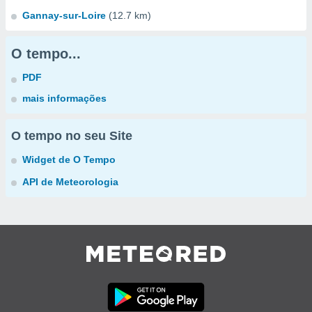
Gannay-sur-Loire
(12.7 km)
O tempo...
PDF
mais informações
O tempo no seu Site
Widget de O Tempo
API de Meteorologia