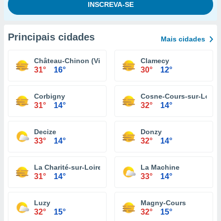
Principais cidades
Mais cidades
Château-Chinon (Ville)
Clamecy
31°
16°
30°
12°
Corbigny
Cosne-Cours-sur-Loire
31°
14°
32°
14°
Decize
Donzy
33°
14°
32°
14°
La Charité-sur-Loire
La Machine
31°
14°
33°
14°
Luzy
Magny-Cours
32°
15°
32°
15°