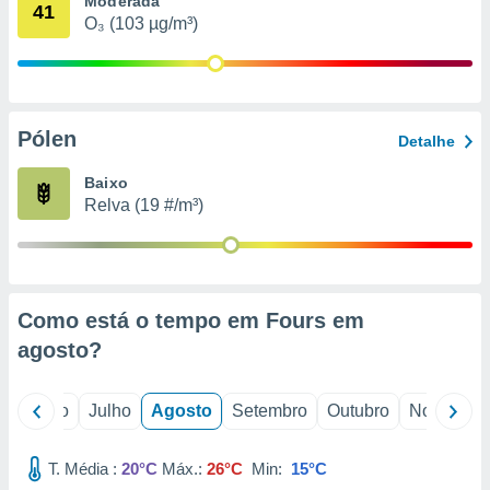
Moderada
conteúdos.
41
O₃ (103 µg/m³)
ção
ão através
de
Pólen
,
Detalhe
 e
Baixo
dos,
Relva (19 #/m³)
publicidade
s, estudos
a e
mento de
Como está o tempo em Fours em
ossos 1199
agosto
?
eiros
o
Junho
Julho
Agosto
Setembro
Outubro
Novembro
T. Média :
20°C
Máx.:
26°C
Min:
15°C