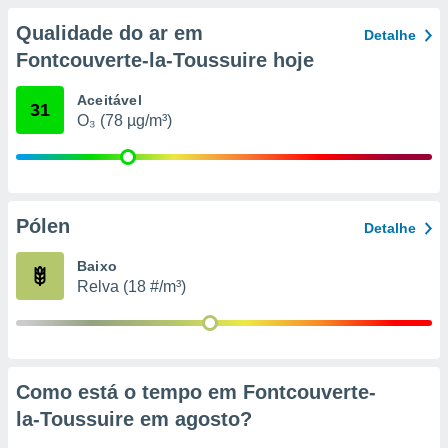
conteúdos.
Qualidade do ar em
Detalhe
ção
Fontcouverte-la-Toussuire hoje
ão através
Aceitável
31
de
O₃ (78 µg/m³)
,
 e
dos,
publicidade
s, estudos
Pólen
Detalhe
a e
mento de
Baixo
Relva (18 #/m³)
ossos 1199
eiros
Como está o tempo em Fontcouverte-
la-Toussuire em
agosto
?