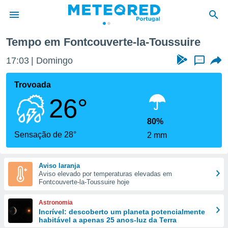
boia
Fontcouverte-la-Toussuire
Tempo em Fontcouverte-la-Toussuire
de
17:03
Domingo
...
 da
empo.pt) foi
Trovoada
or
26°
is para
e as
 fornecidas
80%
 qualidade.
Sensação de 28°
2 mm
r a este
s das
opções:
Aviso laranja
Aviso elevado por temperaturas elevadas em
ookies e
Fontcouverte-la-Toussuire hoje
 forma
Astronomia
e digital
Incrível: descoberto um planeta potencialmente
habitável a apenas 25 anos-luz da Terra
da,