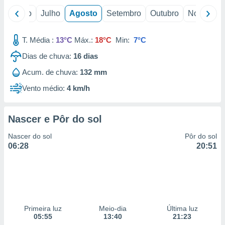
o
Junho
Julho
Agosto
Setembro
Outubro
Novembro
T. Média :
13°C
Máx.:
18°C
Min:
7°C
Dias de chuva:
16
dias
Acum. de chuva:
132 mm
Vento médio:
4 km/h
Nascer e Pôr do sol
Nascer do sol
Pôr do sol
06:28
20:51
Primeira luz
Meio-dia
Última luz
05:55
13:40
21:23