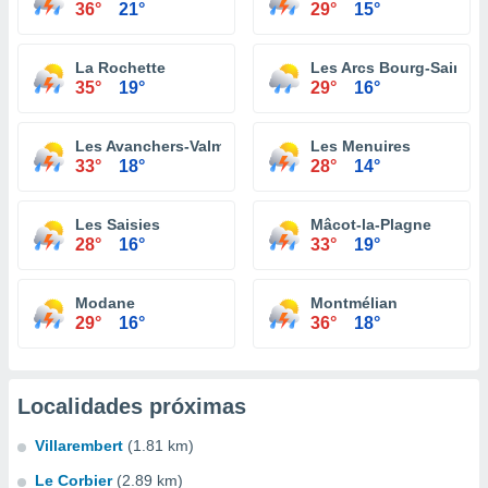
36°
21°
29°
15°
La Rochette
Les Arcs Bourg-Saint-M
35°
19°
29°
16°
Les Avanchers-Valmorel
Les Menuires
33°
18°
28°
14°
Les Saisies
Mâcot-la-Plagne
28°
16°
33°
19°
Modane
Montmélian
29°
16°
36°
18°
Localidades próximas
Villarembert
(1.81 km)
Le Corbier
(2.89 km)