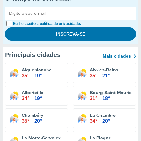
Eu li e aceito a política de privacidade.
Principais cidades
Mais cidades
Aigueblanche
Aix-les-Bains
35°
19°
35°
21°
Albertville
Bourg-Saint-Maurice
34°
19°
31°
18°
Chambéry
La Chambre
35°
20°
34°
20°
La Motte-Servolex
La Plagne