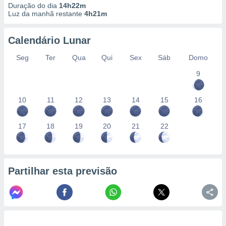
Duração do dia
14h22m
Luz da manhã restante
4h21m
Calendário Lunar
Seg
Ter
Qua
Qui
Sex
Sáb
Domo
9
10
11
12
13
14
15
16
17
18
19
20
21
22
Partilhar esta previsão