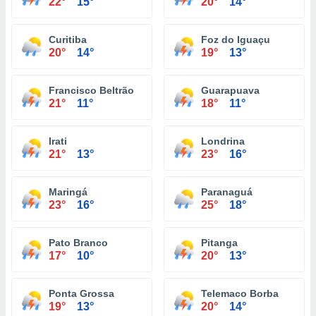
22°
15°
20°
14°
Curitiba
Foz do Iguaçu
20°
14°
19°
13°
Francisco Beltrão
Guarapuava
21°
11°
18°
11°
Irati
Londrina
21°
13°
23°
16°
Maringá
Paranaguá
23°
16°
25°
18°
Pato Branco
Pitanga
17°
10°
20°
13°
Ponta Grossa
Telemaco Borba
19°
13°
20°
14°