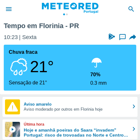
Tempo em Florinia - PR
de
10:23
Sexta
...
 da
empo.pt) foi
Chuva fraca
or
21°
is para
e as
 fornecidas
70%
 qualidade.
Sensação de 21°
0.3 mm
r a este
s das
opções:
Aviso amarelo
Aviso moderado por outros em Florinia hoje
ookies e
 forma
Última hora
e digital
Hoje e amanhã poeiras do Saara “invadem”
Portugal: risco de trovoadas no Norte e Centro
da,