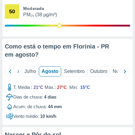
conteúdos.
Moderada
50
PM₂₅ (38 µg/m³)
ção
ão através
de
,
 e
Como está o tempo em Florinia - PR
em
agosto
?
dos,
publicidade
s, estudos
o
Junho
Julho
Agosto
Setembro
Outubro
Novembro
a e
mento de
T. Média :
21°C
Máx.:
27°C
Min:
15°C
ossos 1199
Dias de chuva:
4
dias
eiros
Acum. de chuva:
44 mm
Vento médio:
10 km/h
Nascer e Pôr do sol