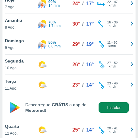
90%
para lhe
22
-
47
24°
/
17°
14 mm
km/h
7 Ago.
licidade e
ados com
Amanhã
70%
16
-
36
30°
/
17°
esmo. Pode
1.7 mm
km/h
8 Ago.
ais
s na nossa
Domingo
50%
11
-
50
 Cookies
e
29°
/
19°
0.8 mm
km/h
9 Ago.
u
nto a
omento,
Segunda
27
-
52
26°
/
16°
 botão
km/h
10 Ago.
de cookies
na parte
Terça
23
-
46
nossa
23°
/
14°
km/h
11 Ago.
.
IVAMENTE,
Descarregue
GRÁTIS
a app da
Instalar
Meteored!
as
tes a
Quarta
20
-
41
25°
/
14°
km/h
12 Ago.