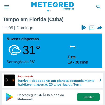
Tempo em Florida (Cuba)
de
11:05
Domingo
...
 da
empo.pt) foi
Nuvens dispersas
or
31°
is para
e as
 fornecidas
Este
 qualidade.
Sensação de 36°
19
38 km/h
r a este
s das
opções:
Astronomia
Incrível: descoberto um planeta potencialmente
ookies e
habitável a apenas 25 anos-luz da Terra
 forma
Descarregue
GRÁTIS
a app da
Instalar
e digital
Meteored!
da,