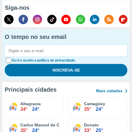
Siga-nos
O tempo no seu email
Eu li e aceito a política de privacidade.
Principais cidades
Mais cidades
Altagracia
Camagüey
34°
24°
35°
24°
Carlos Manuel de Céspedes
Donato
35°
24°
33°
25°