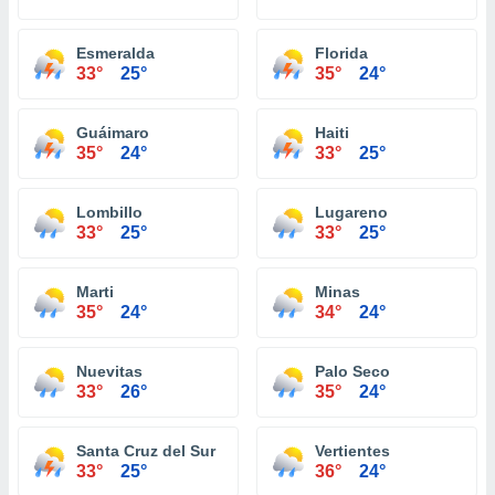
Esmeralda
Florida
33°
25°
35°
24°
Guáimaro
Haiti
35°
24°
33°
25°
Lombillo
Lugareno
33°
25°
33°
25°
Marti
Minas
35°
24°
34°
24°
Nuevitas
Palo Seco
33°
26°
35°
24°
Santa Cruz del Sur
Vertientes
33°
25°
36°
24°