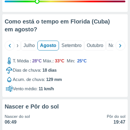
conteúdos.
ção
Como está o tempo em Florida (Cuba)
ão através
em
agosto
?
de
,
 e
o
Junho
Julho
Agosto
Setembro
Outubro
Novembro
dos,
publicidade
T. Média :
28°C
Máx.:
33°C
Min:
25°C
s, estudos
Dias de chuva:
18
dias
a e
mento de
Acum. de chuva:
129 mm
Vento médio:
11 km/h
ossos 1199
eiros
Nascer e Pôr do sol
Nascer do sol
Pôr do sol
06:49
19:47