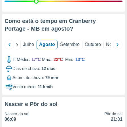
conteúdos.
ção
Como está o tempo em Cranberry
ão através
Portage - MB em
agosto
?
de
,
 e
o
Junho
Julho
Agosto
Setembro
Outubro
Novembro
dos,
publicidade
T. Média :
17°C
Máx.:
22°C
Min:
13°C
s, estudos
Dias de chuva:
12
dias
a e
mento de
Acum. de chuva:
79 mm
Vento médio:
11 km/h
ossos 1199
eiros
Nascer e Pôr do sol
Nascer do sol
Pôr do sol
06:09
21:31