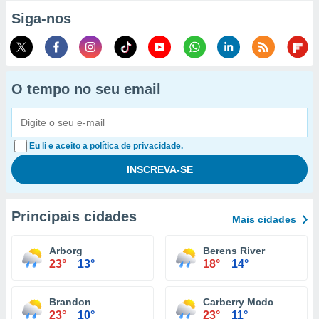
Siga-nos
O tempo no seu email
Eu li e aceito a política de privacidade.
Principais cidades
Mais cidades
Arborg
Berens River
23°
13°
18°
14°
Brandon
Carberry Mcdc
23°
10°
23°
11°