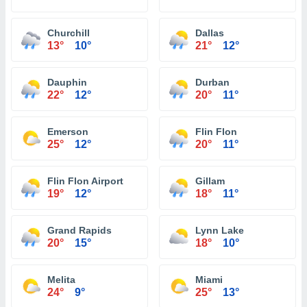
Churchill
Dallas
13°
10°
21°
12°
Dauphin
Durban
22°
12°
20°
11°
Emerson
Flin Flon
25°
12°
20°
11°
Flin Flon Airport
Gillam
19°
12°
18°
11°
Grand Rapids
Lynn Lake
20°
15°
18°
10°
Melita
Miami
24°
9°
25°
13°