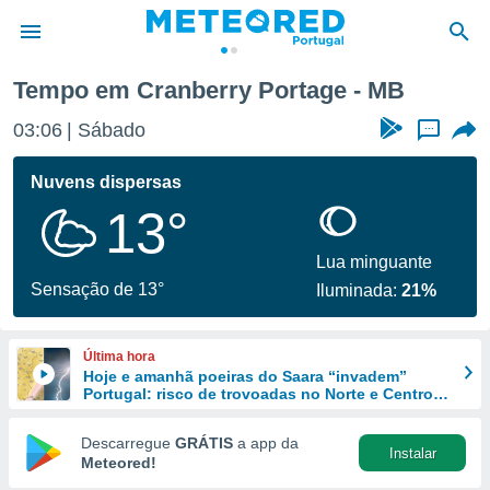
Tempo em Cranberry Portage - MB
de
03:06
Sábado
...
 da
empo.pt) foi
Nuvens dispersas
or
13°
is para
e as
 fornecidas
Lua minguante
 qualidade.
Sensação de 13°
Iluminada:
21%
r a este
s das
opções:
Última hora
Hoje e amanhã poeiras do Saara “invadem”
ookies e
Portugal: risco de trovoadas no Norte e Centro
 forma
aumenta
Descarregue
GRÁTIS
a app da
Instalar
e digital
Meteored!
da,