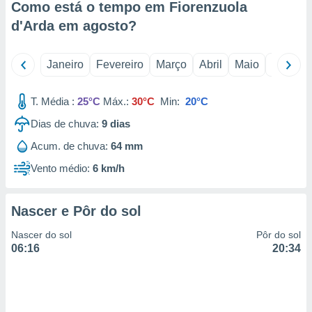
Como está o tempo em Fiorenzuola
 para
d'Arda em
agosto
?
a, utilizar
selecionar
Janeiro
Fevereiro
Março
Abril
Maio
Junho
a, criar
personalizar
T. Média :
25°C
Máx.:
30°C
Min:
20°C
tilizar
selecionar
Dias de chuva:
9
dias
dos, medir
Acum. de chuva:
64 mm
nho da
, medir o
Vento médio:
6 km/h
o dos
r os
Nascer e Pôr do sol
ravés de
s ou
Nascer do sol
Pôr do sol
s de dados
06:16
20:34
es fontes,
 e melhorar
ilizar dados
ara