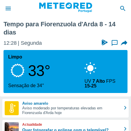
Próxima semana
Tempo para Fiorenzuola d'Arda 8 - 14
dias
de
 da
12:28
Segunda
...
empo.pt) foi
or
Limpo
is para
e as
33°
 fornecidas
 qualidade.
r a este
UV
7 Alto
FPS
Sensação de 34°
s das
15-25
opções:
ookies e
Aviso amarelo
 forma
Aviso moderado por temperaturas elevadas em
Fiorenzuola d'Arda hoje
e digital
Actualidade
da,
Quer fotografar o eclipse com o telemóvel?