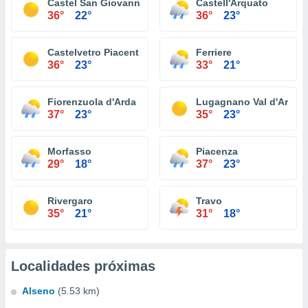
Castel San Giovanni
Castell'Arquato
36°
22°
36°
23°
Castelvetro Piacentino
Ferriere
36°
23°
33°
21°
Fiorenzuola d'Arda
Lugagnano Val d'Arda
37°
23°
35°
23°
Morfasso
Piacenza
29°
18°
37°
23°
Rivergaro
Travo
35°
21°
31°
18°
Localidades próximas
Alseno
(5.53 km)