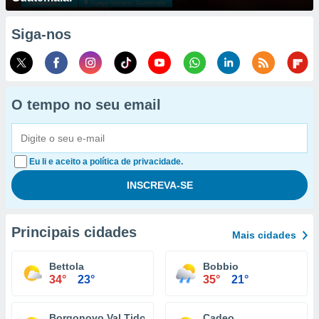
Siga-nos
O tempo no seu email
Eu li e aceito a política de privacidade.
Principais cidades
Mais cidades
Bettola
Bobbio
34°
23°
35°
21°
Borgonovo Val Tidone
Cadeo