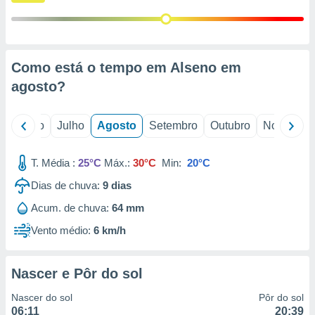
conteúdos.
ção
ão através
Como está o tempo em Alseno em
de
agosto
?
,
 e
o
Junho
Julho
Agosto
Setembro
Outubro
Novembro
dos,
publicidade
s, estudos
T. Média :
25°C
Máx.:
30°C
Min:
20°C
a e
mento de
Dias de chuva:
9
dias
Acum. de chuva:
64 mm
ossos 1199
Vento médio:
6 km/h
eiros
Nascer e Pôr do sol
Nascer do sol
Pôr do sol
06:11
20:39