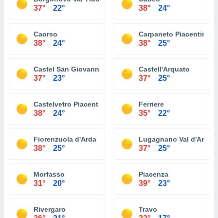
37°
22°
38°
24°
Caorso
Carpaneto Piacentino
38°
24°
38°
25°
Castel San Giovanni
Castell'Arquato
37°
23°
37°
25°
Castelvetro Piacentino
Ferriere
38°
24°
35°
22°
Fiorenzuola d'Arda
Lugagnano Val d'Arda
38°
25°
37°
25°
Morfasso
Piacenza
31°
20°
39°
23°
Rivergaro
Travo